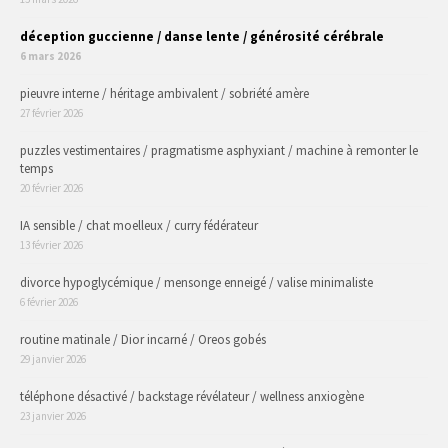
déception guccienne / danse lente / générosité cérébrale
6 mars 2026
pieuvre interne / héritage ambivalent / sobriété amère
27 février 2026
puzzles vestimentaires / pragmatisme asphyxiant / machine à remonter le
temps
20 février 2026
IA sensible / chat moelleux / curry fédérateur
13 février 2026
divorce hypoglycémique / mensonge enneigé / valise minimaliste
6 février 2026
routine matinale / Dior incarné / Oreos gobés
29 janvier 2026
téléphone désactivé / backstage révélateur / wellness anxiogène
23 janvier 2026