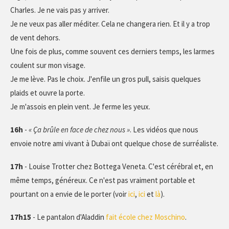
Charles. Je ne vais pas y arriver.
Je ne veux pas aller méditer. Cela ne changera rien. Et il y a trop
de vent dehors.
Une fois de plus, comme souvent ces derniers temps, les larmes
coulent sur mon visage.
Je me lève. Pas le choix. J'enfile un gros pull, saisis quelques
plaids et ouvre la porte.
Je m'assois en plein vent. Je ferme les yeux.
16h
-
« Ça brûle en face de chez nous »
. Les vidéos que nous
envoie notre ami vivant à Dubaï ont quelque chose de surréaliste.
17h
- Louise Trotter chez Bottega Veneta. C'est cérébral et, en
même temps, généreux. Ce n'est pas vraiment portable et
pourtant on a envie de le porter (voir
ici
,
ici
et
là
).
17h15
- Le pantalon d'Aladdin
fait école chez Moschino
.