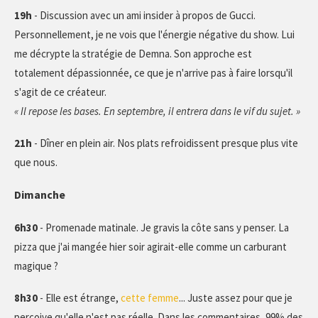
19h
- Discussion avec un ami insider à propos de Gucci.
Personnellement, je ne vois que l'énergie négative du show. Lui
me décrypte la stratégie de Demna. Son approche est
totalement dépassionnée, ce que je n'arrive pas à faire lorsqu'il
s'agit de ce créateur.
« Il repose les bases. En septembre, il entrera dans le vif du sujet. »
21h
- Dîner en plein air. Nos plats refroidissent presque plus vite
que nous.
Dimanche
6h30
- Promenade matinale. Je gravis la côte sans y penser. La
pizza que j'ai mangée hier soir agirait-elle comme un carburant
magique ?
8h30
- Elle est étrange,
cette femme
... Juste assez pour que je
perçoive qu'elle n'est pas réelle. Dans les commentaires, 99% des