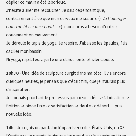
déplier ce matin a été laborieux.
J'hésite à aller me recoucher. Je sais cependant que,
contrairement à ce que mon cerveau me susurre (
« Va t'allonger
dans ton lit encore chaud… »
), mon corps a besoin d'entrer
doucement en mouvement.
Je déroule le tapis de yoga. Je respire. J'abaisse les épaules, fais
osciller mon bassin.
Ni yoga, ni pilates… juste une danse lente et silencieuse.
10h30
- Une idée de sculpture surgit dans ma tête. Il y a encore
quelques heures, je pensais que c'était fini, que je n'aurais plus
d'inspiration.
Je connais pourtant le processus par cœur : idée -> fabrication ->
finition -> pièce finie -> satisfaction -> doute -> désert… puis
nouvelle idée.
14h
- Je reçois un pantalon léopard venu des États-Unis, en XS.
D'ordinaire, je prends toujours plus grand, parfois vraiment trop