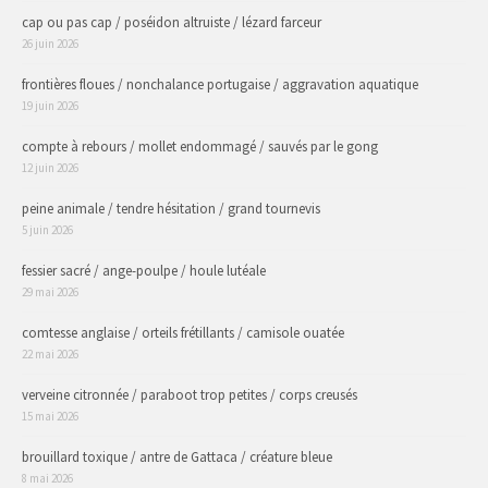
cap ou pas cap / poséidon altruiste / lézard farceur
26 juin 2026
frontières floues / nonchalance portugaise / aggravation aquatique
19 juin 2026
compte à rebours / mollet endommagé / sauvés par le gong
12 juin 2026
peine animale / tendre hésitation / grand tournevis
5 juin 2026
fessier sacré / ange-poulpe / houle lutéale
29 mai 2026
comtesse anglaise / orteils frétillants / camisole ouatée
22 mai 2026
verveine citronnée / paraboot trop petites / corps creusés
15 mai 2026
brouillard toxique / antre de Gattaca / créature bleue
8 mai 2026