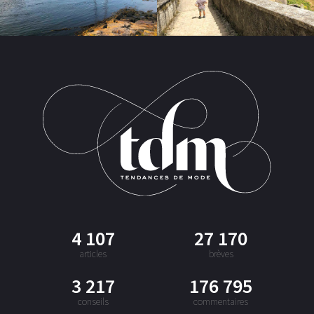
4 107
27 170
articles
brèves
3 217
176 795
conseils
commentaires