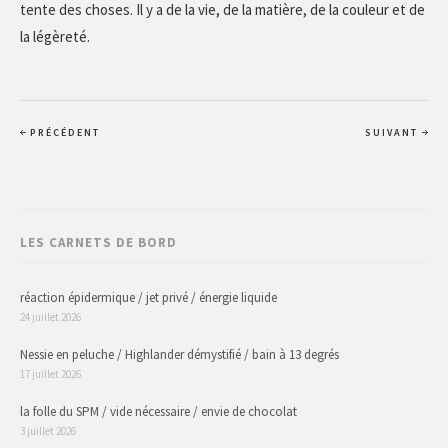
tente des choses. Il y a de la vie, de la matière, de la couleur et de
la légèreté.
PRÉCÉDENT
SUIVANT
LES CARNETS DE BORD
réaction épidermique / jet privé / énergie liquide
24 juillet 2026
Nessie en peluche / Highlander démystifié / bain à 13 degrés
17 juillet 2026
la folle du SPM / vide nécessaire / envie de chocolat
3 juillet 2026