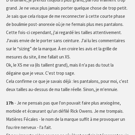
grand. Je ne veux plus jamais porter quelque chose de trop petit.
Je sais que cela risque de me reconnecter à cette courte phase
de boulimie post-anorexie où je ne fermais plus mes pantalons.
Cette fois-ci cependant, j'ai regardé les tailles attentivement.
J'avais envie de le porter sans ceinture. J'ai lu les commentaires
sur le “sizing” de la marque. À en croire les avis et la grille de
mesures du site, il me fallait un XS.
Ok, le XS me va (ils taillent grand), mais il n'a pas du tout la
dégaine que je veux. C'est trop sage.
Cela confirme ce que je savais déjà : les pantalons, pour moi, c'est
deux tailles au-dessus de ma taille réelle. Sinon, je m'ennuie.
17h
- Je ne pensais pas que l'on pouvait faire plus anxiogène,
morbide et écœurant qu'un défilé Rick Owens. Je me trompais.
Matières Fécales - le nom de la marque suffit à me provoquer un
fou rire nerveux - l'a fait.