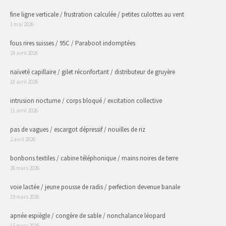
fine ligne verticale / frustration calculée / petites culottes au vent
1 mai 2026
fous rires suisses / 95C / Paraboot indomptées
24 avril 2026
naïveté capillaire / gilet réconfortant / distributeur de gruyère
18 avril 2026
intrusion nocturne / corps bloqué / excitation collective
11 avril 2026
pas de vagues / escargot dépressif / nouilles de riz
2 avril 2026
bonbons textiles / cabine téléphonique / mains noires de terre
26 mars 2026
voie lactée / jeune pousse de radis / perfection devenue banale
19 mars 2026
apnée espiègle / congère de sable / nonchalance léopard
15 mars 2026