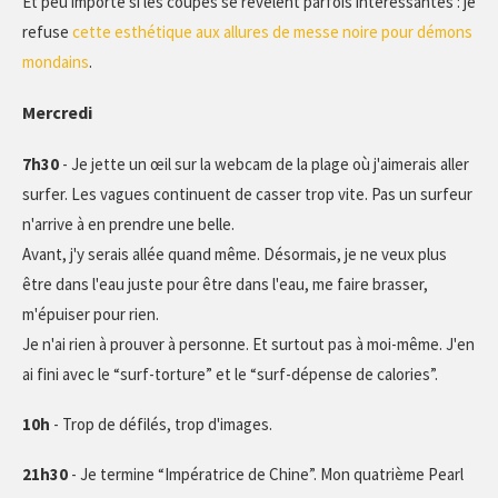
Et peu importe si les coupes se révèlent parfois intéressantes : je
refuse
cette esthétique aux allures de messe noire pour démons
mondains
.
Mercredi
7h30
- Je jette un œil sur la webcam de la plage où j'aimerais aller
surfer. Les vagues continuent de casser trop vite. Pas un surfeur
n'arrive à en prendre une belle.
Avant, j'y serais allée quand même. Désormais, je ne veux plus
être dans l'eau juste pour être dans l'eau, me faire brasser,
m'épuiser pour rien.
Je n'ai rien à prouver à personne. Et surtout pas à moi-même. J'en
ai fini avec le “surf-torture” et le “surf-dépense de calories”.
10h
- Trop de défilés, trop d'images.
21h30
- Je termine “Impératrice de Chine”. Mon quatrième Pearl