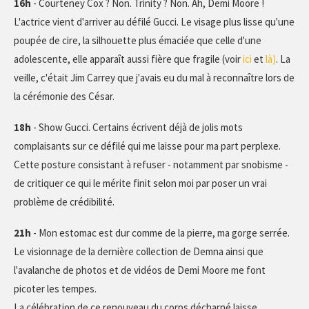
16h
- Courteney Cox ? Non. Trinity ? Non. Ah, Demi Moore !
L'actrice vient d'arriver au défilé Gucci. Le visage plus lisse qu'une
poupée de cire, la silhouette plus émaciée que celle d'une
adolescente, elle apparaît aussi fière que fragile (voir
ici
et
là)
. La
veille, c'était Jim Carrey que j'avais eu du mal à reconnaître lors de
la cérémonie des César.
18h
- Show Gucci. Certains écrivent déjà de jolis mots
complaisants sur ce défilé qui me laisse pour ma part perplexe.
Cette posture consistant à refuser - notamment par snobisme -
de critiquer ce qui le mérite finit selon moi par poser un vrai
problème de crédibilité.
21h
- Mon estomac est dur comme de la pierre, ma gorge serrée.
Le visionnage de la dernière collection de Demna ainsi que
l'avalanche de photos et de vidéos de Demi Moore me font
picoter les tempes.
La célébration de ce renouveau du corps décharné laisse