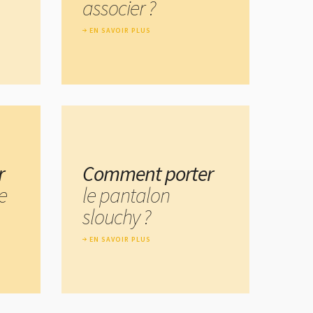
associer ?
EN SAVOIR PLUS
r
Comment porter
e
le pantalon
slouchy ?
EN SAVOIR PLUS