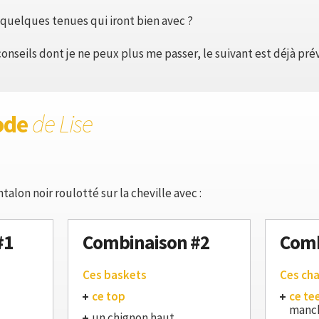
quelques tenues qui iront bien avec ?
onseils dont je ne peux plus me passer, le suivant est déjà prév
ode
de Lise
alon noir roulotté sur la cheville avec :
#1
Combinaison #2
Comb
Ces baskets
Ces ch
ce top
ce te
manch
un chignon haut