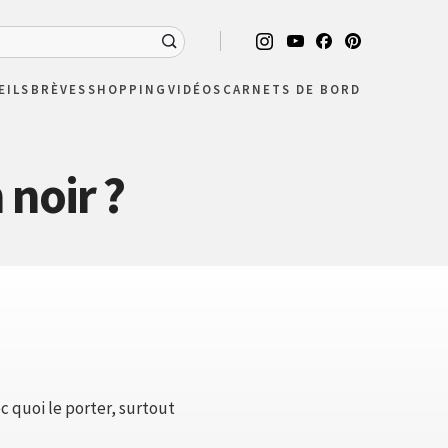
EILS
BRÈVES
SHOPPING
VIDÉOS
CARNETS DE BORD
noir ?
 quoi le porter, surtout