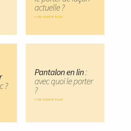
actuelle ?
EN SAVOIR PLUS
Pantalon en lin
:
r
avec quoi le porter
c ?
?
EN SAVOIR PLUS