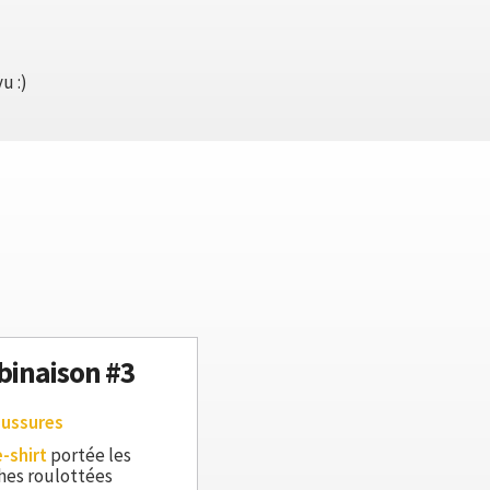
u :)
inaison #3
aussures
e-shirt
portée les
es roulottées