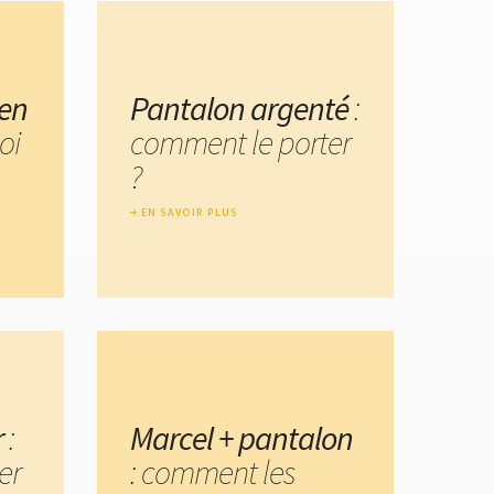
 en
Pantalon argenté
:
oi
comment le porter
?
EN SAVOIR PLUS
r
:
Marcel + pantalon
er
: comment les