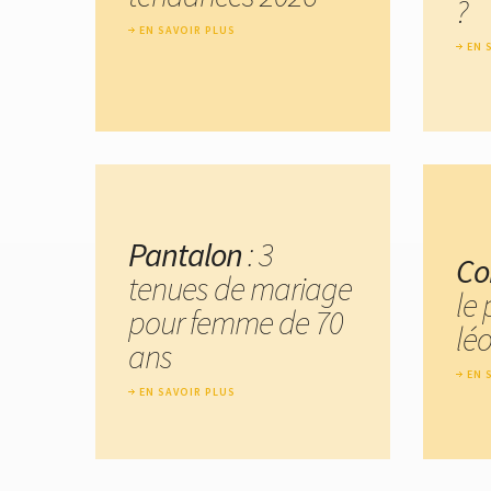
?
EN SAVOIR PLUS
EN 
Pantalon
: 3
Co
tenues de mariage
le
pour femme de 70
lé
ans
EN 
EN SAVOIR PLUS