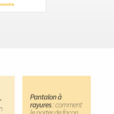
 montre
Pantalon à
r
rayures
: comment
n
le porter de façon