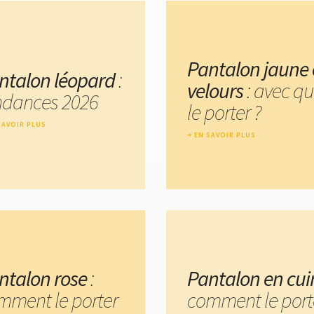
Pantalon jaune
ntalon léopard
:
velours
: avec qu
ndances 2026
le porter ?
SAVOIR PLUS
EN SAVOIR PLUS
ntalon rose
:
Pantalon en cui
mment le porter
comment le port