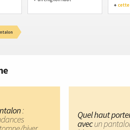
cette
ntalon
me
ntalon
:
Quel haut porte
ndances
avec
un pantalo
tomne/hiver