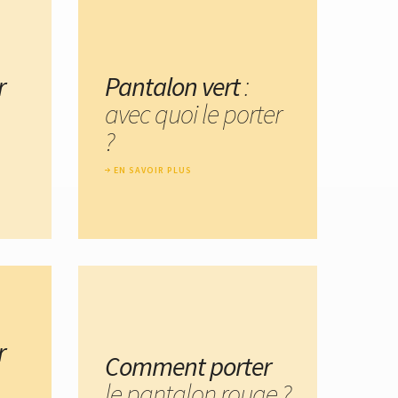
r
Pantalon vert
:
avec quoi le porter
?
EN SAVOIR PLUS
r
Comment porter
le pantalon rouge ?