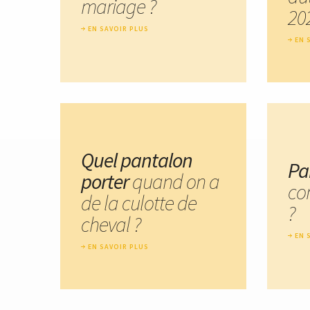
mariage ?
20
EN SAVOIR PLUS
EN 
Quel pantalon
Pa
porter
quand on a
co
de la culotte de
?
cheval ?
EN 
EN SAVOIR PLUS