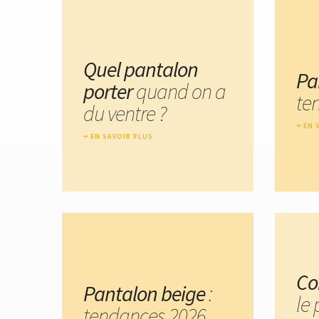
Quel pantalon
Pa
porter
quand on a
te
du ventre ?
EN 
EN SAVOIR PLUS
Co
Pantalon beige
:
le
tendances 2026