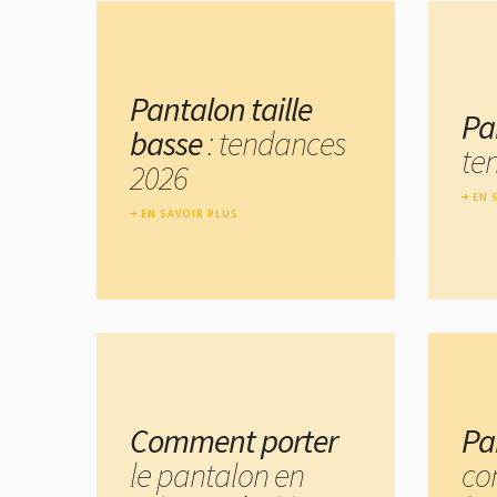
Pantalon taille
Pa
basse
: tendances
te
2026
EN 
EN SAVOIR PLUS
Comment porter
Pa
le pantalon en
co