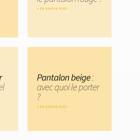
EN SAVOIR PLUS
r
Pantalon beige
:
el
avec quoi le porter
?
EN SAVOIR PLUS