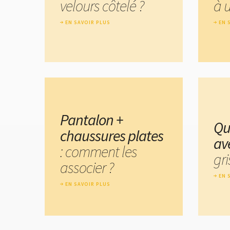
velours côtelé ?
à 
EN SAVOIR PLUS
EN 
Pantalon +
Qu
chaussures plates
av
: comment les
gri
associer ?
EN 
EN SAVOIR PLUS