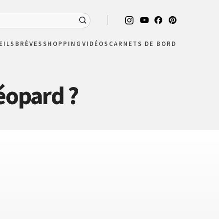
EILS
BRÈVES
SHOPPING
VIDÉOS
CARNETS DE BORD
éopard ?