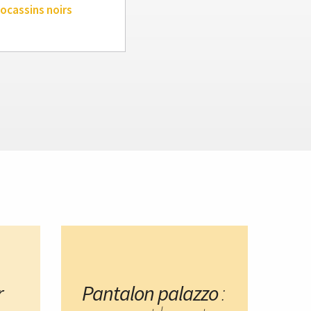
ocassins noirs
r
Pantalon palazzo
: