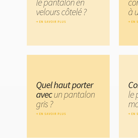
le pantalon en
co
velours côtelé ?
à 
EN SAVOIR PLUS
EN 
Quel haut porter
Co
avec
un pantalon
le
gris ?
mo
EN SAVOIR PLUS
EN 