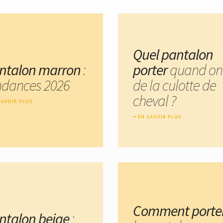
Quel pantalon
ntalon marron
:
porter
quand on
ndances 2026
de la culotte de
cheval ?
SAVOIR PLUS
EN SAVOIR PLUS
Comment porte
ntalon beige
: