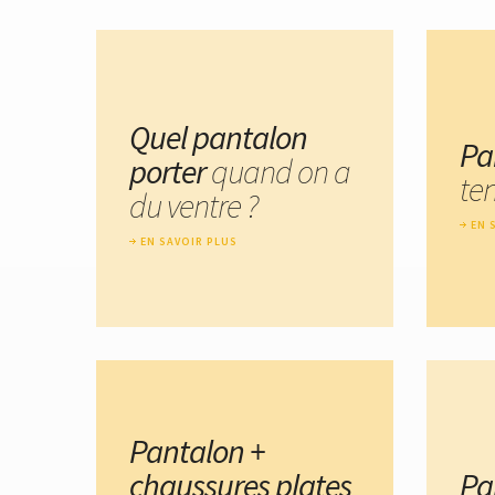
Quel pantalon
Pa
porter
quand on a
te
du ventre ?
EN 
EN SAVOIR PLUS
Pantalon +
chaussures plates
Pa