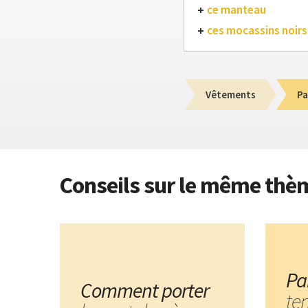
ce manteau
ces mocassins noirs
Vêtements
Pa
Conseils sur le même thè
Pa
Comment porter
te