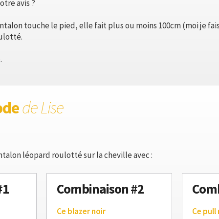
otre avis ?
antalon touche le pied, elle fait plus ou moins 100cm (moi je fai
lotté.
.
ode
de Lise
talon léopard roulotté sur la cheville avec :
#1
Combinaison #2
Comb
Ce blazer noir
Ce pull 