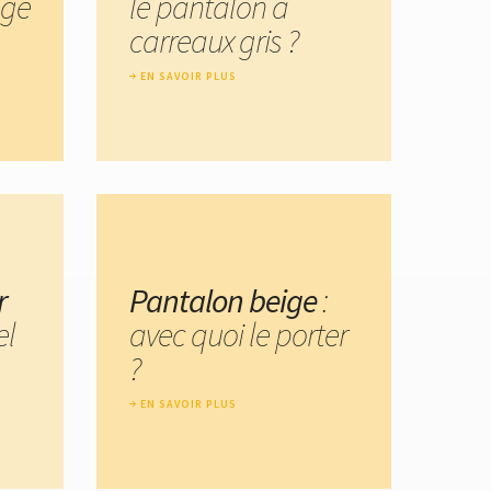
nge
le pantalon à
carreaux gris ?
EN SAVOIR PLUS
r
Pantalon beige
:
el
avec quoi le porter
?
EN SAVOIR PLUS