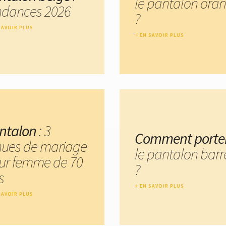
le pantalon ora
ndances 2026
?
SAVOIR PLUS
EN SAVOIR PLUS
ntalon
: 3
Comment porte
nues de mariage
le pantalon barr
ur femme de 70
?
s
EN SAVOIR PLUS
SAVOIR PLUS