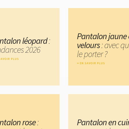
Pantalon jaune
ntalon léopard
:
velours
: avec qu
ndances 2026
le porter ?
SAVOIR PLUS
EN SAVOIR PLUS
ntalon rose
:
Pantalon en cui