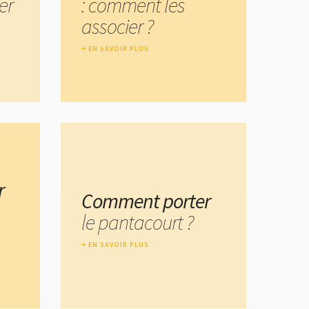
er
: comment les
associer ?
EN SAVOIR PLUS
r
Comment porter
le pantacourt ?
EN SAVOIR PLUS