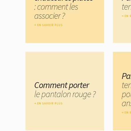
: comment les
te
associer ?
EN 
EN SAVOIR PLUS
Pa
Comment porter
te
le pantalon rouge ?
po
an
EN SAVOIR PLUS
EN 