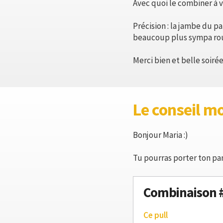
Avec quoi le combiner à v
Précision : la jambe du p
beaucoup plus sympa rou
Merci bien et belle soirée
Le conseil m
Bonjour Maria :)
Tu pourras porter ton pan
Combinaison 
Ce pull