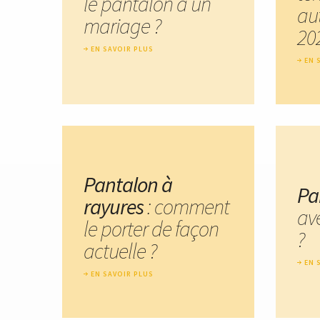
le pantalon à un
au
mariage ?
20
EN SAVOIR PLUS
EN 
Pantalon à
Pa
rayures
: comment
ave
le porter de façon
?
actuelle ?
EN 
EN SAVOIR PLUS