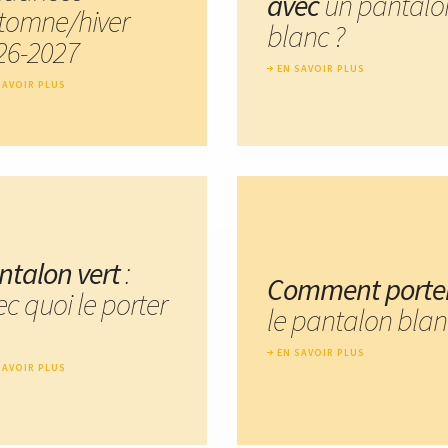
avec
un pantalo
tomne/hiver
blanc ?
26-2027
EN SAVOIR PLUS
SAVOIR PLUS
ntalon vert
:
Comment porte
c quoi le porter
le pantalon blan
EN SAVOIR PLUS
SAVOIR PLUS