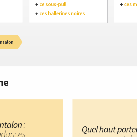
ce sous-pull
ces m
ces ballerines noires
ntalon
me
ntalon
:
Quel haut porte
ndances