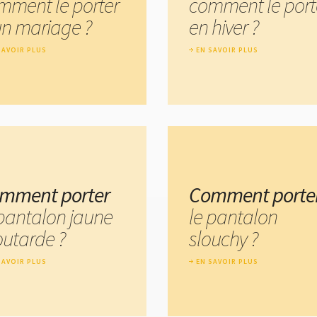
mment le porter
comment le port
un mariage ?
en hiver ?
SAVOIR PLUS
EN SAVOIR PLUS
mment porter
Comment porte
 pantalon jaune
le pantalon
utarde ?
slouchy ?
SAVOIR PLUS
EN SAVOIR PLUS