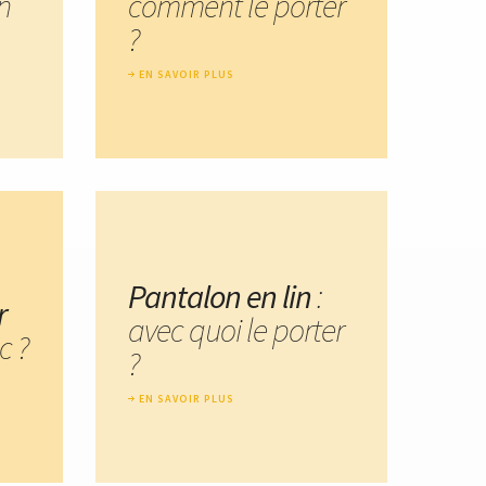
n
comment le porter
?
EN SAVOIR PLUS
Pantalon en lin
:
r
avec quoi le porter
c ?
?
EN SAVOIR PLUS