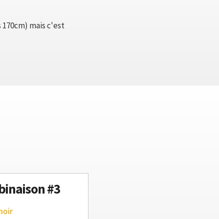
s 170cm) mais c'est
inaison #3
noir