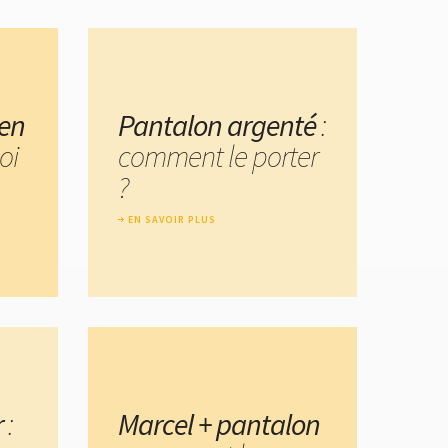
 en
Pantalon argenté
:
oi
comment le porter
?
EN SAVOIR PLUS
r
:
Marcel + pantalon