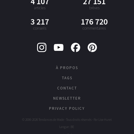
4 107
27 151
articles
brèves
3 217
176 720
conseils
commentaires
À PROPOS
TAGS
CONTACT
NEWSLETTER
PRIVACY POLICY
© 2006-2026 Tendances de Mode - Tous droits réservés - Par
Lise Huret
Langue : BE