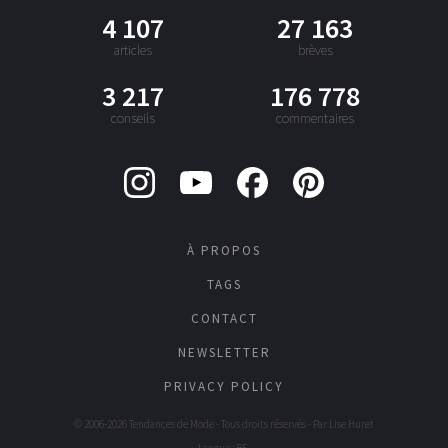
4 107
27 163
articles
brèves
3 217
176 778
conseils
commentaires
À PROPOS
TAGS
CONTACT
NEWSLETTER
PRIVACY POLICY
© 2006-2026 Tendances de Mode - Tous droits réservés - Par
Lise Huret
Langue : BE