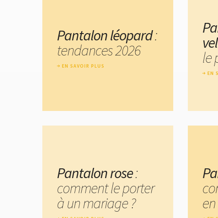
Pa
Pantalon léopard
:
ve
tendances 2026
le 
EN SAVOIR PLUS
EN 
Pantalon rose
:
Pa
comment le porter
co
à un mariage ?
en 