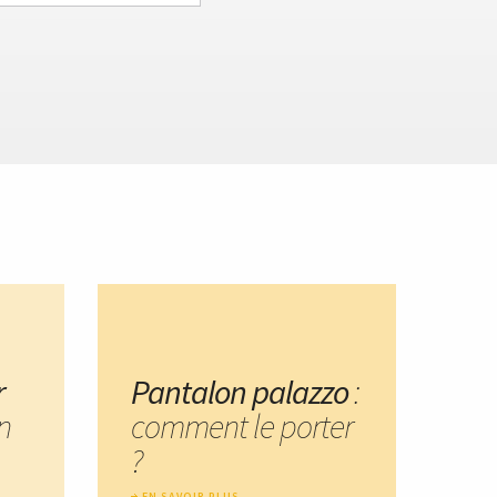
r
Pantalon palazzo
:
n
comment le porter
?
EN SAVOIR PLUS