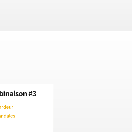
inaison #3
ardeur
andales