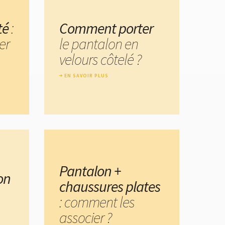
té
:
Comment porter
er
le pantalon en
velours côtelé ?
EN SAVOIR PLUS
Pantalon +
on
chaussures plates
: comment les
associer ?