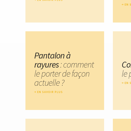
EN 
Pantalon à
rayures
: comment
Co
le porter de façon
le
actuelle ?
EN 
EN SAVOIR PLUS