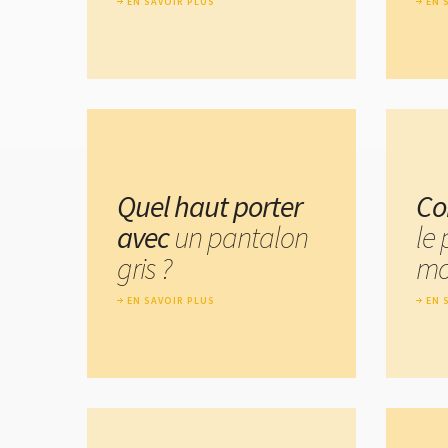
EN SAVOIR PLUS
EN 
Quel haut porter
Co
avec
un pantalon
le
gris ?
mo
EN SAVOIR PLUS
EN 