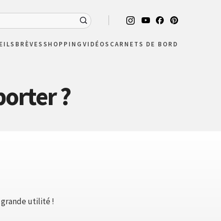
EILS
BRÈVES
SHOPPING
VIDÉOS
CARNETS DE BORD
porter ?
 grande utilité !