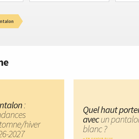
ntalon
me
ntalon
:
Quel haut porte
ndances
avec
un pantalo
tomne/hiver
blanc ?
26-2027
EN SAVOIR PLUS