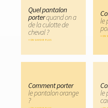
Quel pantalon
Co
porter
quand on a
le
de la culotte de
por
cheval ?
EN 
EN SAVOIR PLUS
Comment porter
Co
le pantalon orange
le
?
car