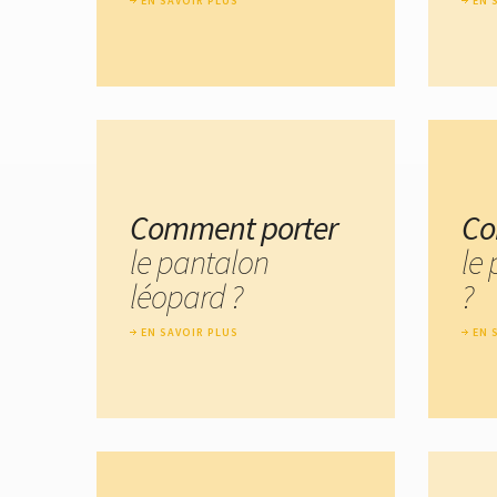
EN SAVOIR PLUS
EN 
Comment porter
Co
le pantalon
le
léopard ?
?
EN SAVOIR PLUS
EN 