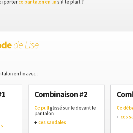
oi porter
ce pantalon en lin
s'il te plaît ?
ode
de Lise
talon en lin avec :
#1
Combinaison #2
Comb
Ce pull
glissé sur le devant le
Ce déb
pantalon
ces s
ces sandales
es