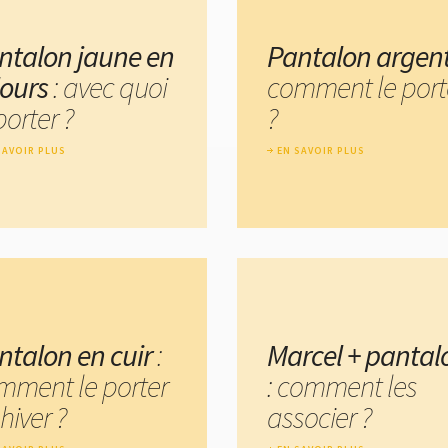
ntalon jaune en
Pantalon argen
lours
: avec quoi
comment le port
porter ?
?
SAVOIR PLUS
EN SAVOIR PLUS
ntalon en cuir
:
Marcel + pantal
mment le porter
: comment les
hiver ?
associer ?