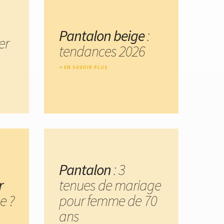
Pantalon beige
:
er
tendances 2026
EN SAVOIR PLUS
Pantalon
: 3
r
tenues de mariage
e ?
pour femme de 70
ans