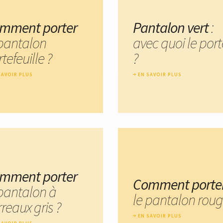
mment porter
Pantalon vert
:
 pantalon
avec quoi le port
tefeuille ?
?
SAVOIR PLUS
EN SAVOIR PLUS
mment porter
Comment porte
 pantalon à
le pantalon roug
reaux gris ?
EN SAVOIR PLUS