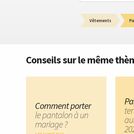
Vêtements
Pa
Conseils sur le même thè
Pa
Comment porter
te
le pantalon à un
au
mariage ?
20
EN SAVOIR PLUS