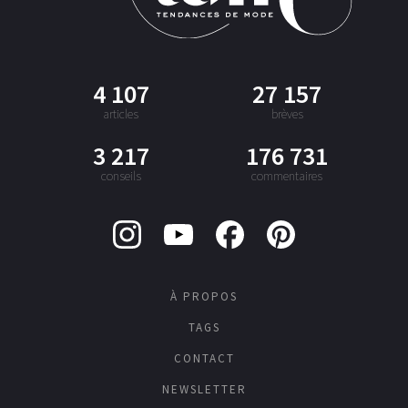
4 107
27 157
articles
brèves
3 217
176 731
conseils
commentaires
À PROPOS
TAGS
CONTACT
NEWSLETTER