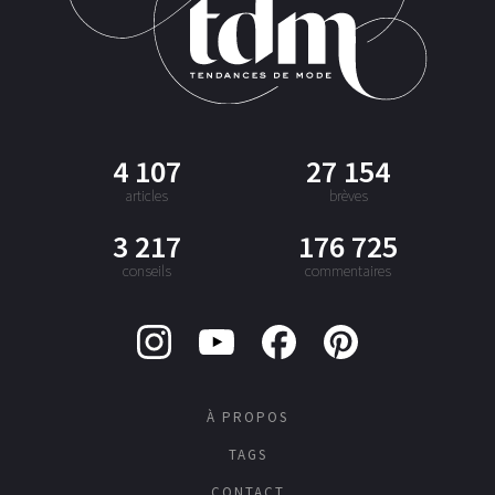
4 107
27 154
articles
brèves
3 217
176 725
conseils
commentaires
À PROPOS
TAGS
CONTACT