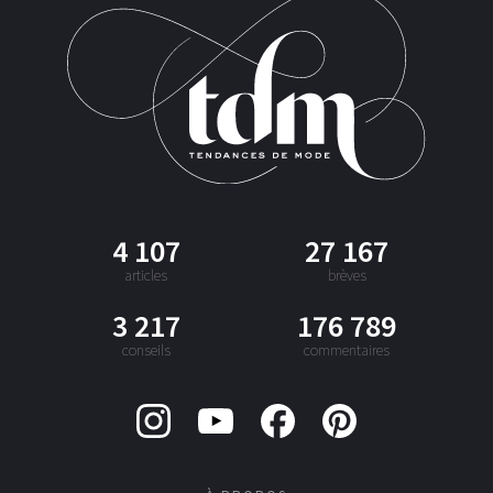
4 107
27 167
articles
brèves
3 217
176 789
conseils
commentaires