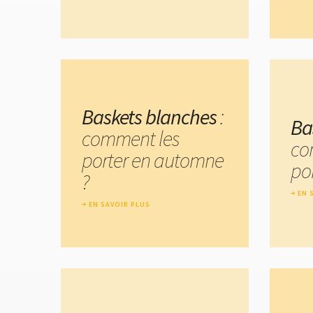
Baskets blanches
:
Ba
comment les
co
porter en automne
por
?
EN 
EN SAVOIR PLUS