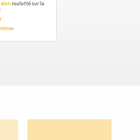
talon
roulotté sur la
e
p
anteau