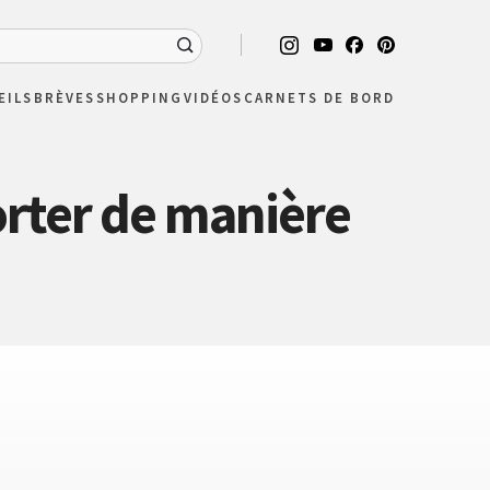
EILS
BRÈVES
SHOPPING
VIDÉOS
CARNETS DE BORD
orter de manière