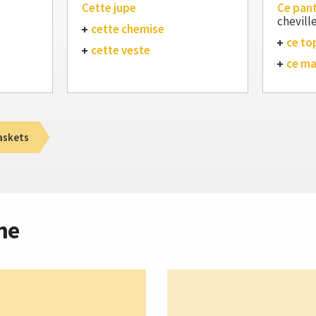
Cette jupe
Ce pan
chevill
cette chemise
ce to
cette veste
ce m
askets
me