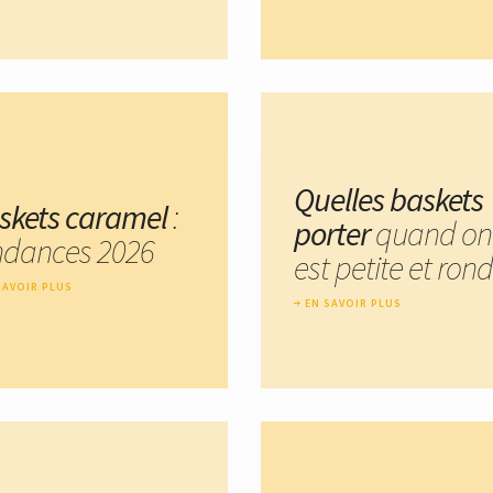
Quelles baskets
skets caramel
:
porter
quand on
ndances 2026
est petite et rond
SAVOIR PLUS
EN SAVOIR PLUS