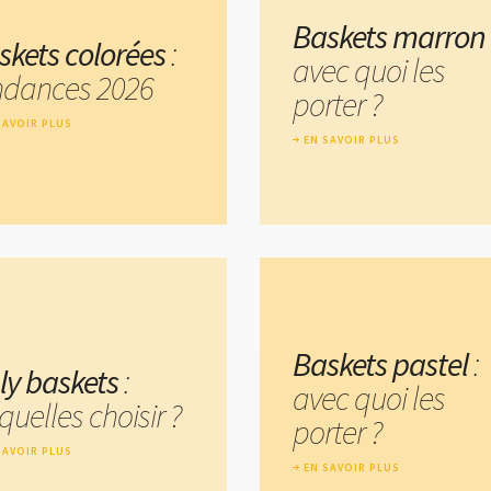
Baskets marron
skets colorées
:
avec quoi les
ndances 2026
porter ?
SAVOIR PLUS
EN SAVOIR PLUS
Baskets pastel
:
ly baskets
:
avec quoi les
quelles choisir ?
porter ?
SAVOIR PLUS
EN SAVOIR PLUS