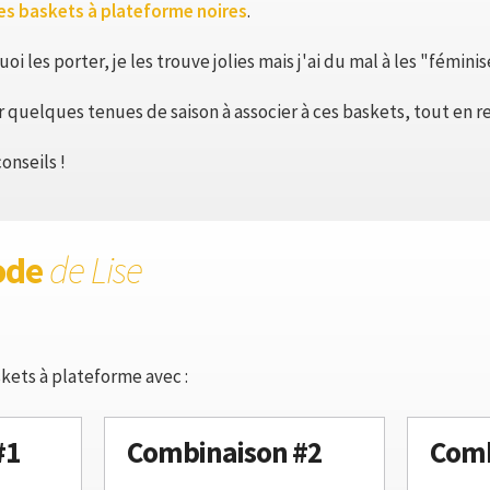
es baskets à plateforme noires
.
oi les porter, je les trouve jolies mais j'ai du mal à les "féminis
 quelques tenues de saison à associer à ces baskets, tout en r
onseils !
ode
de Lise
kets à plateforme avec :
#1
Combinaison #2
Comb