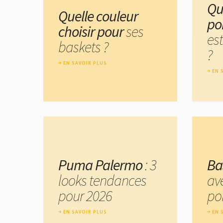
Qu
Quelle couleur
po
choisir pour
ses
est
baskets ?
?
EN SAVOIR PLUS
EN 
Puma Palermo
: 3
Ba
looks tendances
av
pour 2026
por
EN SAVOIR PLUS
EN 