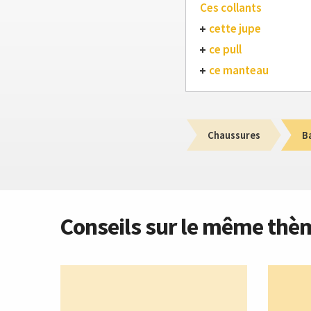
Ces collants
cette jupe
ce pull
ce manteau
Chaussures
B
Conseils sur le même thè