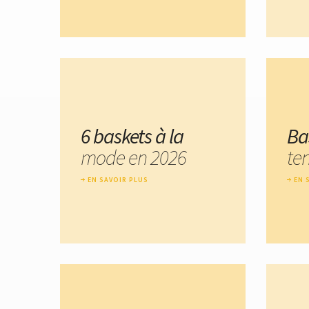
6 baskets à la
Ba
mode en 2026
te
EN SAVOIR PLUS
EN 