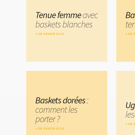
Tenue femme
avec
Ba
baskets blanches
te
EN SAVOIR PLUS
EN 
Baskets dorées
:
Ug
comment les
les
porter ?
EN 
EN SAVOIR PLUS