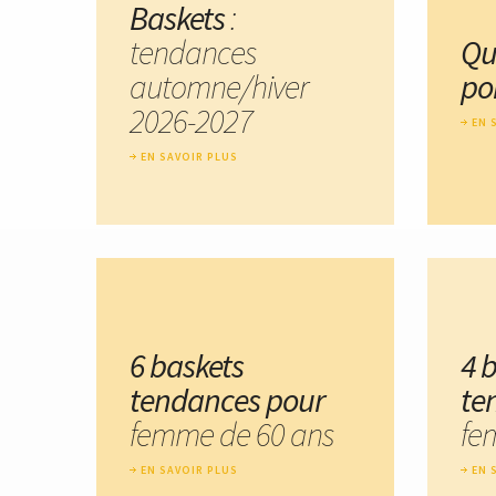
Baskets
:
tendances
Qu
automne/hiver
po
2026-2027
EN 
EN SAVOIR PLUS
6 baskets
4 
tendances pour
te
femme de 60 ans
fe
EN SAVOIR PLUS
EN 