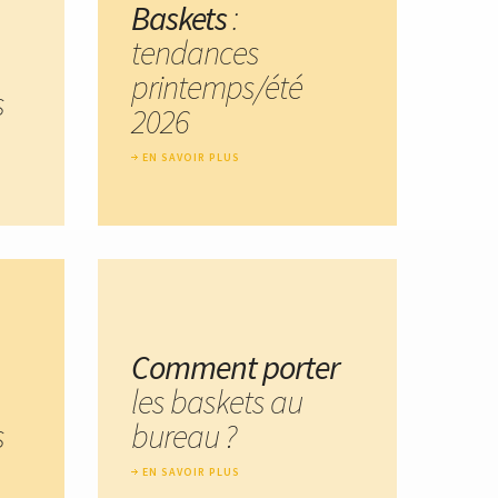
Baskets
:
tendances
printemps/été
s
2026
EN SAVOIR PLUS
Comment porter
les baskets au
s
bureau ?
EN SAVOIR PLUS