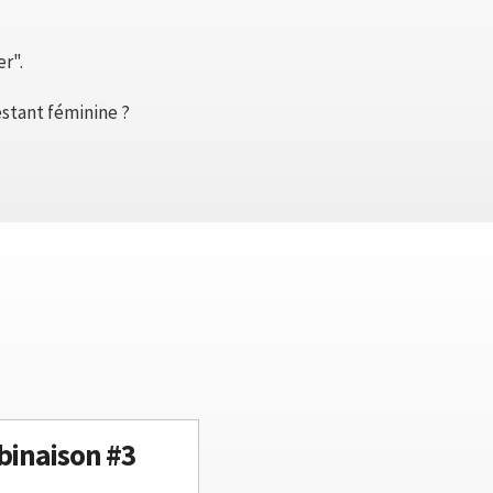
er".
estant féminine ?
inaison #3