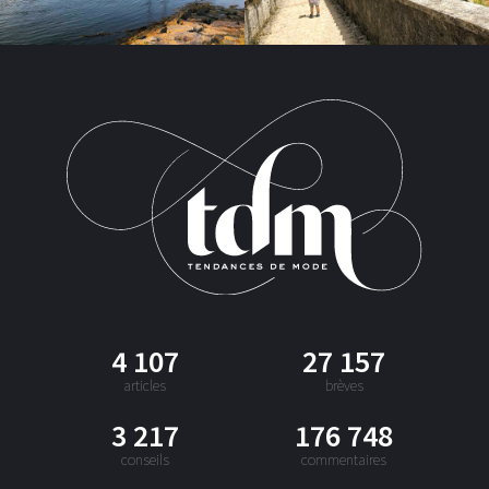
4 107
27 157
articles
brèves
3 217
176 748
conseils
commentaires