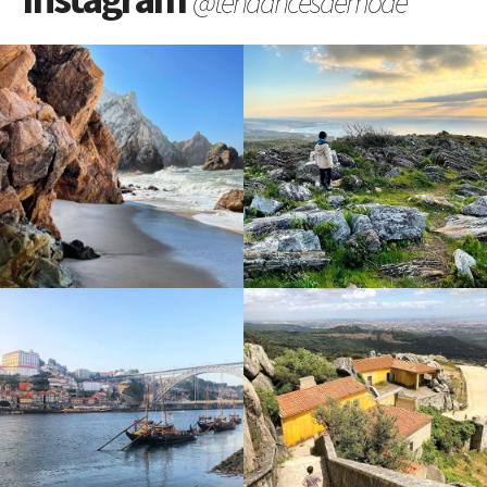
@tendancesdemode