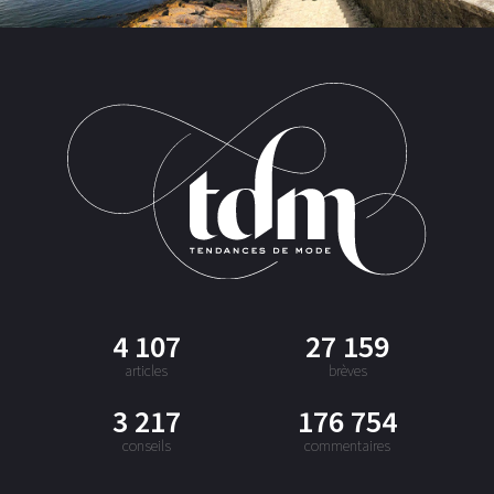
4 107
27 159
articles
brèves
3 217
176 754
conseils
commentaires