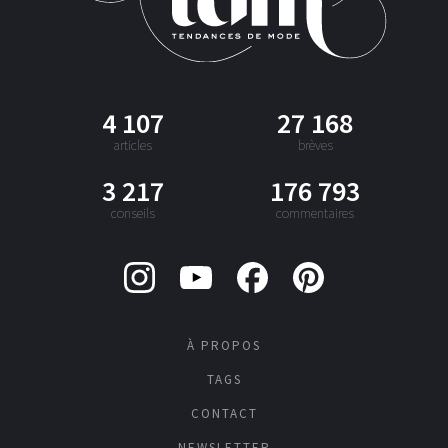
4 107
27 168
articles
brèves
3 217
176 793
conseils
commentaires
À PROPOS
TAGS
CONTACT
NEWSLETTER