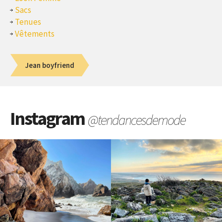
Sacs
Tenues
Vêtements
Jean boyfriend
Instagram
@tendancesdemode