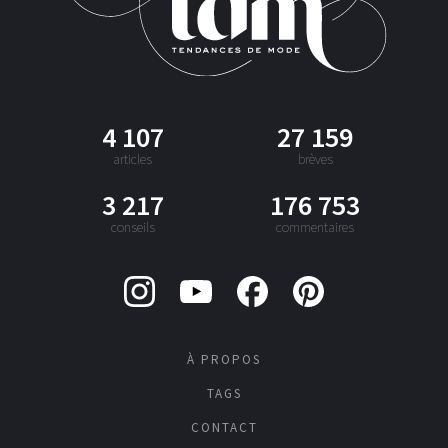
4 107
27 159
articles
brèves
3 217
176 753
conseils
commentaires
À PROPOS
TAGS
CONTACT