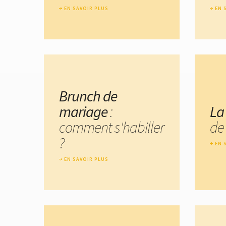
EN SAVOIR PLUS
EN 
Brunch de
mariage
:
La
comment s'habiller
de
?
EN 
EN SAVOIR PLUS