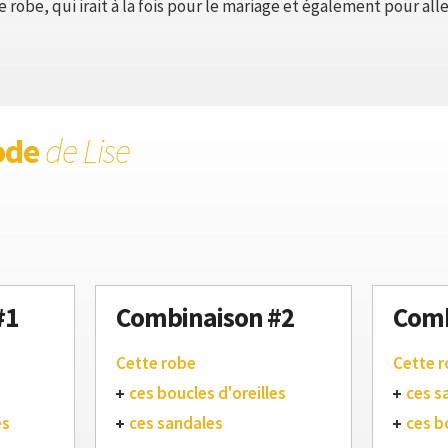
 robe, qui irait à la fois pour le mariage et également pour aller 
ode
de Lise
#1
Combinaison #2
Comb
Cette robe
Cette 
ces boucles d'oreilles
ces s
es
ces sandales
ces b