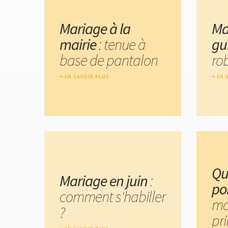
Mariage à la
Ma
mairie
: tenue à
gu
base de pantalon
rob
EN SAVOIR PLUS
EN 
Qu
Mariage en juin
:
po
comment s'habiller
ma
?
pr