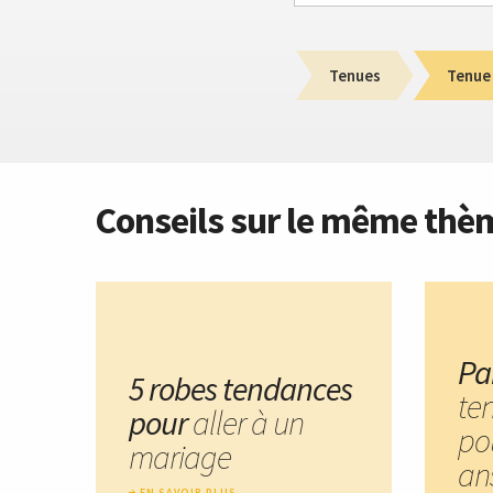
Tenues
Tenue
Conseils sur le même thè
Pa
5 robes tendances
te
pour
aller à un
po
mariage
an
EN SAVOIR PLUS