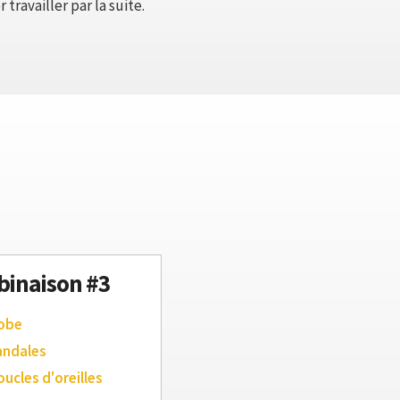
travailler par la suite.
inaison #3
robe
andales
oucles d'oreilles