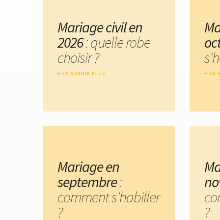
Mariage civil en
Ma
2026
: quelle robe
oc
choisir ?
s'h
EN SAVOIR PLUS
EN 
Mariage en
Ma
septembre
:
no
comment s'habiller
co
?
?