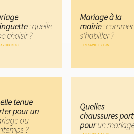
riage
Mariage à la
inguette
: quelle
mairie
: commen
e choisir ?
s'habiller ?
SAVOIR PLUS
EN SAVOIR PLUS
elle tenue
Quelles
rter pour un
chaussures port
riage au
pour
un mariage
intemps ?