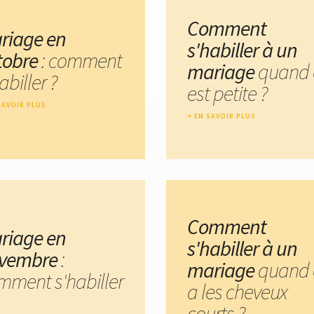
Comment
riage en
s'habiller à un
tobre
: comment
mariage
quand 
abiller ?
est petite ?
SAVOIR PLUS
EN SAVOIR PLUS
Comment
riage en
s'habiller à un
vembre
:
mariage
quand 
mment s'habiller
a les cheveux
courts ?