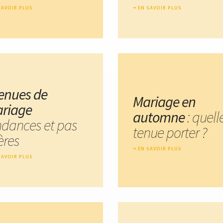
SAVOIR PLUS
EN SAVOIR PLUS
tenues de
Mariage en
riage
automne
: quell
ndances et pas
tenue porter ?
ères
EN SAVOIR PLUS
SAVOIR PLUS