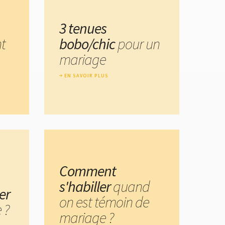
3 tenues
t
bobo/chic
pour un
mariage
EN SAVOIR PLUS
Comment
s'habiller
quand
er
on est témoin de
 ?
mariage ?