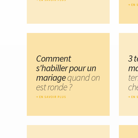
EN 
Comment
3 
s'habiller pour un
ma
mariage
quand on
te
est ronde ?
ch
EN SAVOIR PLUS
EN 