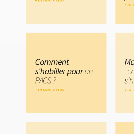
EN SAVOIR PLUS
EN 
Comment
Ma
s'habiller pour
un
: 
PACS ?
s'h
EN SAVOIR PLUS
EN 