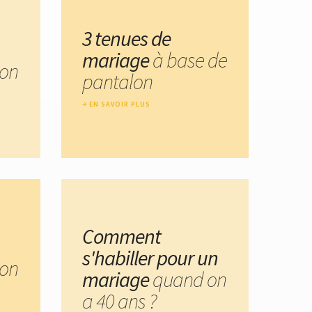
3 tenues de
mariage
à base de
on
pantalon
EN SAVOIR PLUS
Comment
s'habiller pour un
on
mariage
quand on
a 40 ans ?