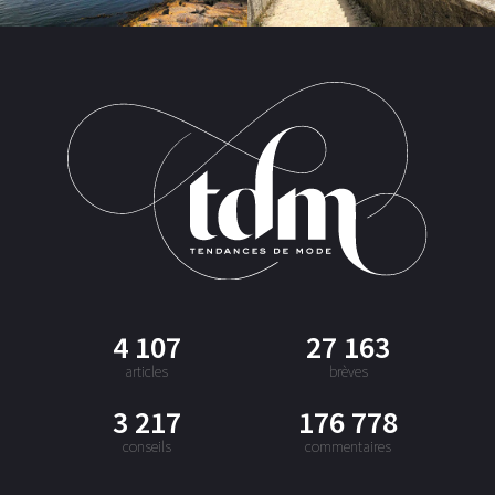
4 107
27 163
articles
brèves
3 217
176 778
conseils
commentaires