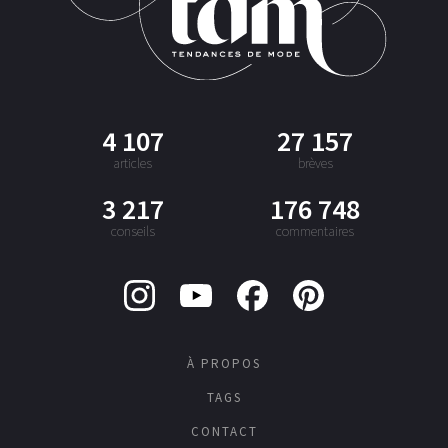
4 107
27 157
articles
brèves
3 217
176 748
conseils
commentaires
À PROPOS
TAGS
CONTACT