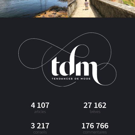
4 107
27 162
articles
brèves
3 217
176 766
conseils
commentaires