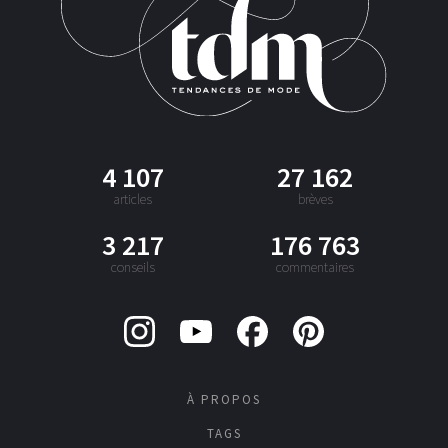
4 107
27 162
articles
brèves
3 217
176 763
conseils
commentaires
À PROPOS
TAGS