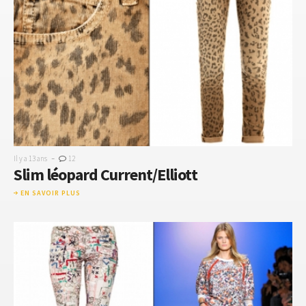
-
Il y a 13 ans
12
Slim léopard Current/Elliott
EN SAVOIR PLUS