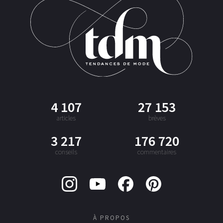
4 107
27 153
articles
brèves
3 217
176 720
conseils
commentaires
À PROPOS