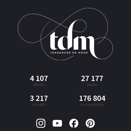
4 107
27 177
articles
brèves
3 217
176 804
conseils
commentaires