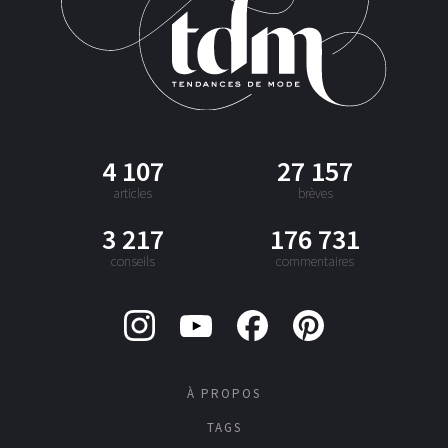
4 107
27 157
articles
brèves
3 217
176 731
conseils
commentaires
À PROPOS
TAGS