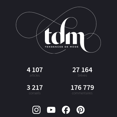
4 107
27 164
articles
brèves
3 217
176 779
conseils
commentaires