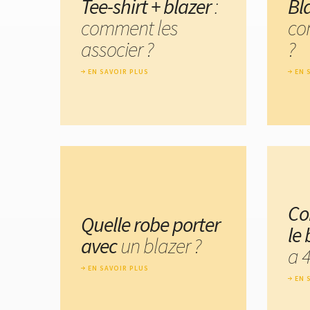
Tee-shirt + blazer
:
Bla
comment les
co
associer ?
?
EN SAVOIR PLUS
EN 
Co
Quelle robe porter
le
avec
un blazer ?
a 4
EN SAVOIR PLUS
EN 