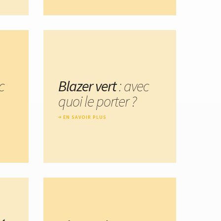
c
Blazer vert
: avec
quoi le porter ?
EN SAVOIR PLUS