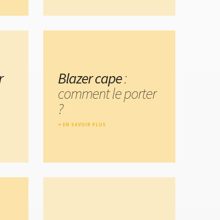
r
Blazer cape
:
comment le porter
?
EN SAVOIR PLUS