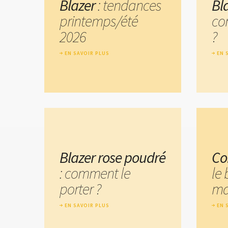
Blazer
: tendances
Bla
printemps/été
co
2026
?
EN SAVOIR PLUS
EN 
Blazer rose poudré
Co
: comment le
le 
porter ?
ma
EN SAVOIR PLUS
EN 