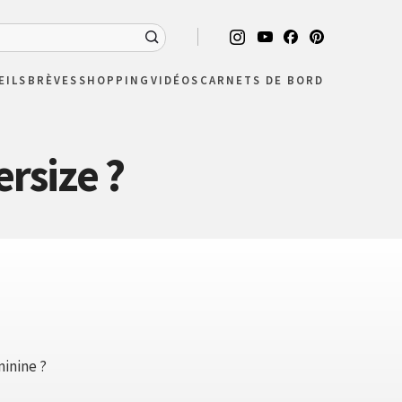
EILS
BRÈVES
SHOPPING
VIDÉOS
CARNETS DE BORD
rsize ?
minine ?