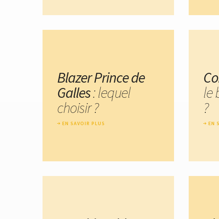
Blazer Prince de
Co
Galles
: lequel
le 
choisir ?
?
EN SAVOIR PLUS
EN 