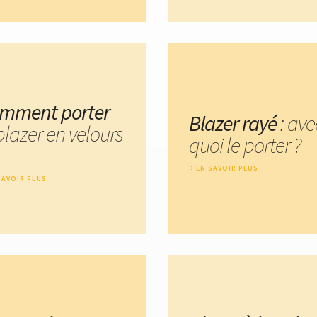
mment porter
Blazer rayé
: ave
blazer en velours
quoi le porter ?
EN SAVOIR PLUS
SAVOIR PLUS