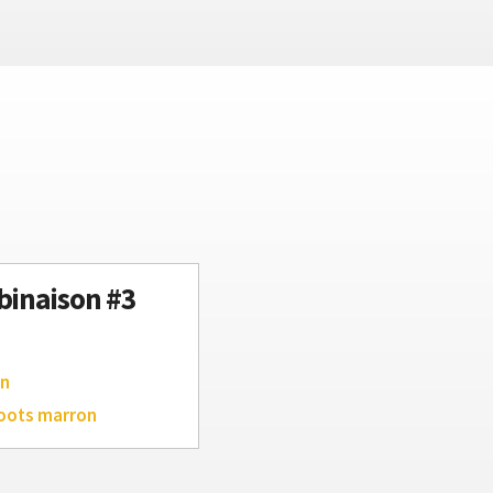
inaison #3
an
oots marron