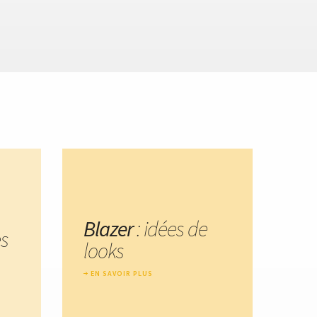
Blazer
: idées de
es
looks
EN SAVOIR PLUS