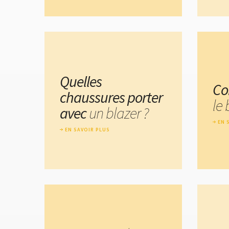
Quelles
Co
chaussures porter
le 
avec
un blazer ?
EN 
EN SAVOIR PLUS