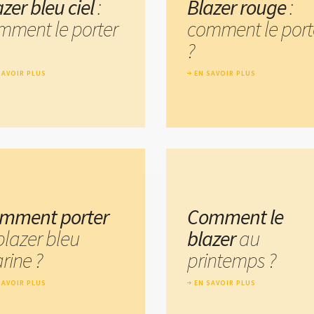
zer bleu ciel
:
Blazer rouge
:
mment le porter
comment le port
?
SAVOIR PLUS
EN SAVOIR PLUS
mment porter
Comment le
blazer bleu
blazer
au
rine ?
printemps ?
SAVOIR PLUS
EN SAVOIR PLUS