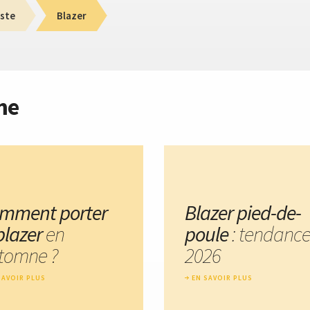
ste
Blazer
me
mment porter
Blazer pied-de-
 blazer
en
poule
: tendanc
tomne ?
2026
SAVOIR PLUS
EN SAVOIR PLUS