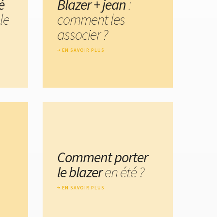
é
Blazer + jean
:
le
comment les
associer ?
EN SAVOIR PLUS
Comment porter
le blazer
en été ?
EN SAVOIR PLUS