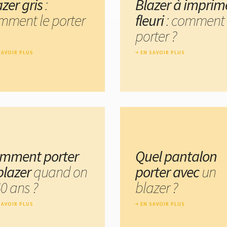
zer gris
:
Blazer à imprim
mment le porter
fleuri
: comment 
porter ?
SAVOIR PLUS
EN SAVOIR PLUS
mment porter
Quel pantalon
 blazer
quand on
porter avec
un
0 ans ?
blazer ?
SAVOIR PLUS
EN SAVOIR PLUS