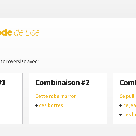
ode
de Lise
zer oversize avec :
#1
Combinaison #2
Comb
Cette robe marron
Ce pull
ces bottes
ce je
ces b