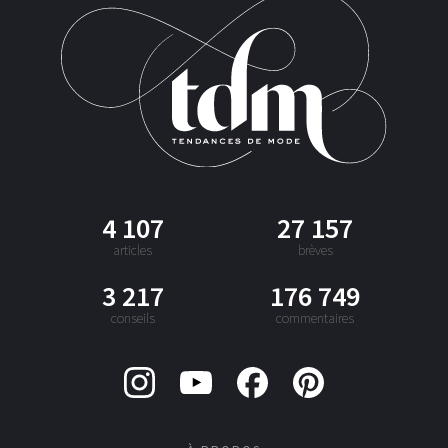
4 107
27 157
articles
brèves
3 217
176 749
conseils
commentaires