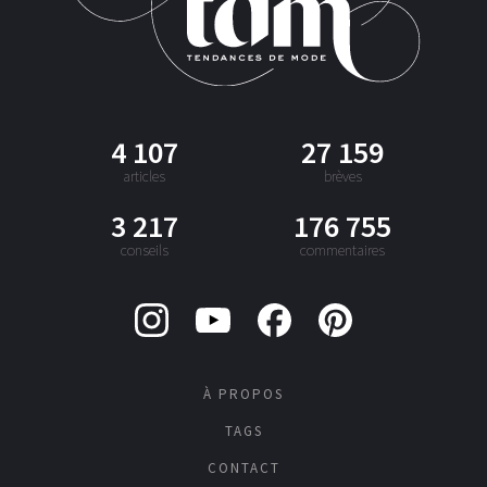
4 107
27 159
articles
brèves
3 217
176 755
conseils
commentaires
À PROPOS
TAGS
CONTACT