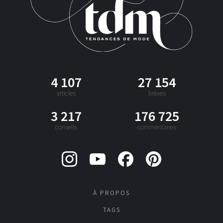
4 107
27 154
articles
brèves
3 217
176 725
conseils
commentaires
À PROPOS
TAGS