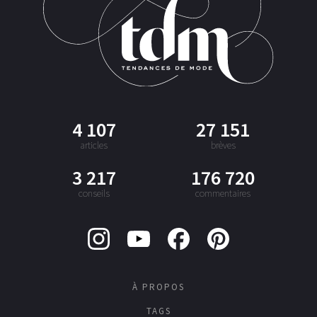
4 107
27 151
articles
brèves
3 217
176 720
conseils
commentaires
À PROPOS
TAGS