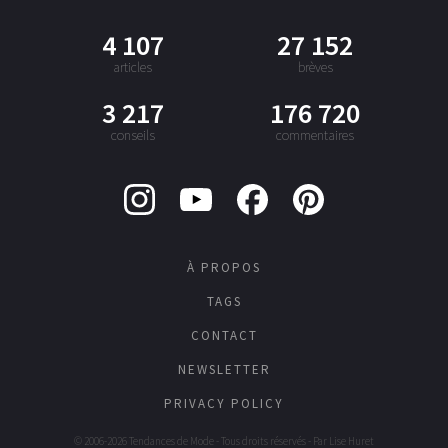
4 107
27 152
articles
brèves
3 217
176 720
conseils
commentaires
À PROPOS
TAGS
CONTACT
NEWSLETTER
PRIVACY POLICY
© 2006-2026 Tendances de Mode - Tous droits réservés - Par
Lise Huret