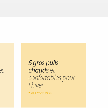
5 gros pulls
es
chauds
et
confortables pour
l'hiver
EN SAVOIR PLUS