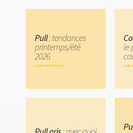
Pull
: tendances
Co
printemps/été
le 
2026
ca
EN SAVOIR PLUS
EN 
Pu
Pull gris
: avec quoi