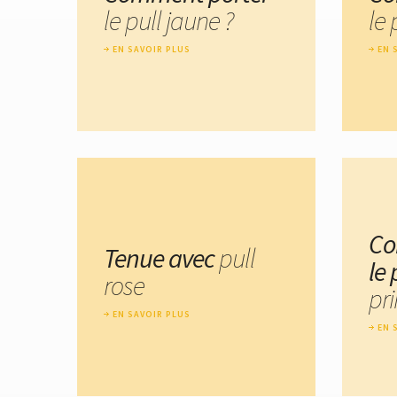
le pull jaune ?
le 
EN SAVOIR PLUS
EN 
Co
Tenue avec
pull
le 
rose
pr
EN SAVOIR PLUS
EN 