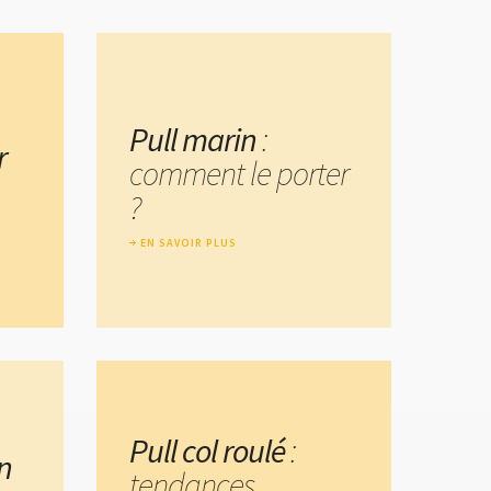
Pull marin
:
r
comment le porter
?
EN SAVOIR PLUS
Pull col roulé
:
n
tendances