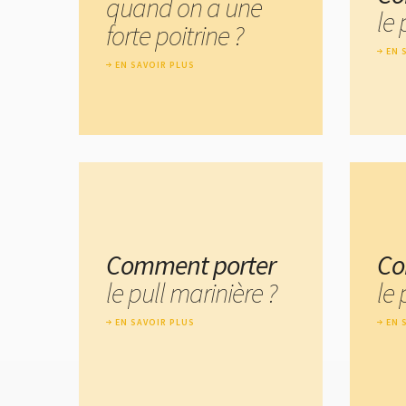
quand on a une
le 
forte poitrine ?
EN 
EN SAVOIR PLUS
Comment porter
Co
le pull marinière ?
le 
EN SAVOIR PLUS
EN 