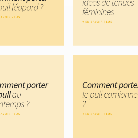
idées de tenues
pull léopard ?
féminines
SAVOIR PLUS
EN SAVOIR PLUS
mment porter
Comment porte
pull
au
le pull camionne
intemps ?
?
SAVOIR PLUS
EN SAVOIR PLUS