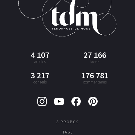
4 107
27 166
articles
brèves
3 217
176 781
conseils
commentaires
À PROPOS
TAGS