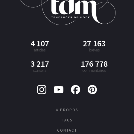
4 107
27 163
articles
brèves
3 217
176 778
conseils
commentaires
À PROPOS
TAGS
CONTACT