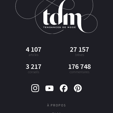
4 107
27 157
articles
brèves
3 217
176 748
conseils
commentaires
À PROPOS