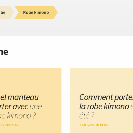
obe
Robe kimono
me
el manteau
Comment porte
rter avec
une
la robe kimono
be kimono ?
été ?
SAVOIR PLUS
EN SAVOIR PLUS