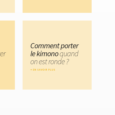
Comment porter
er
le kimono
quand
on est ronde ?
EN SAVOIR PLUS