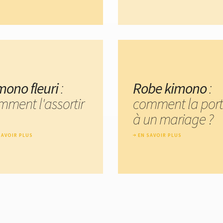
mono fleuri
:
Robe kimono
:
mment l'assortir
comment la port
à un mariage ?
SAVOIR PLUS
EN SAVOIR PLUS