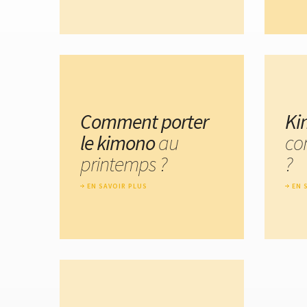
Comment porter
Ki
le kimono
au
co
printemps ?
?
EN SAVOIR PLUS
EN 