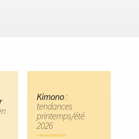
Kimono
:
r
tendances
en
printemps/été
2026
EN SAVOIR PLUS