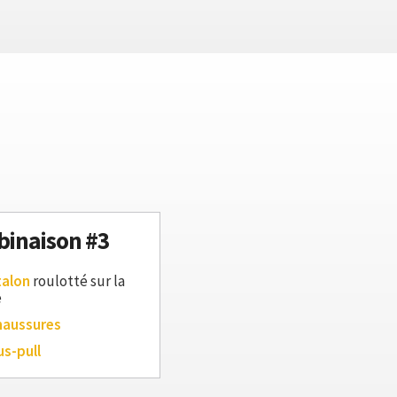
inaison #3
talon
roulotté sur la
e
haussures
us-pull