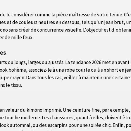
e le considérer comme la pièce maîtresse de votre tenue. C'est
es et de couleurs neutres en dessous, tels qu'un jean brut, un 
no sans créer de concurrence visuelle. L'objectif est d'obte
er de mille feux.
mes
ts ou longs, larges ou ajustés. La tendance 2026 met en avant 
look bohème, associez-le à une robe courte ou à un short en je
jupe crayon. Dans tous les cas, veillez à maintenir une certain
s le tissu.
e en valeur du kimono imprimé. Une ceinture fine, par exemple, p
une touche moderne. Les chaussures, quant à elles, doivent être 
ok automnal, ou des escarpins pour une soirée chic. Enfin, pour 