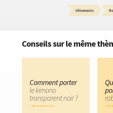
Vêtements
R
Conseils sur le même thè
Comment porter
Qu
le kimono
po
transparent noir ?
ro
EN SAVOIR PLUS
EN 