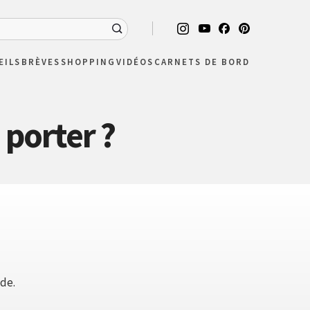
EILS
BRÈVES
SHOPPING
VIDÉOS
CARNETS DE BORD
porter ?
ide.