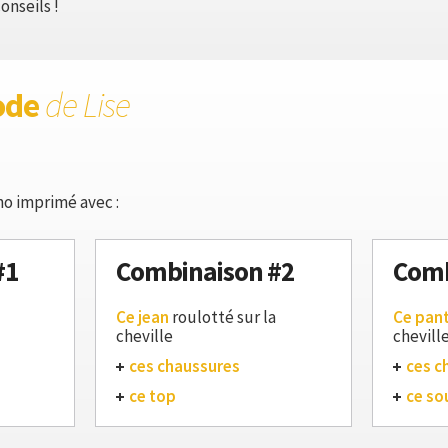
onseils !
ode
de Lise
o imprimé avec :
#1
Combinaison #2
Comb
Ce jean
roulotté sur la
Ce pan
cheville
chevill
ces chaussures
ces c
ce top
ce so