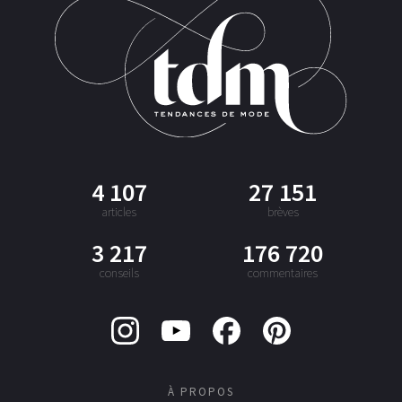
4 107
27 151
articles
brèves
3 217
176 720
conseils
commentaires
À PROPOS