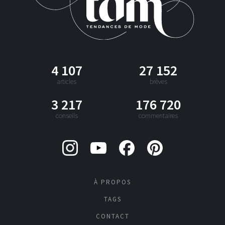
4 107
27 152
articles
brèves
3 217
176 720
conseils
commentaires
À PROPOS
TAGS
CONTACT