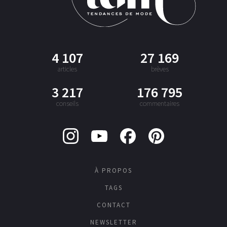
4 107
27 169
articles
brèves
3 217
176 795
conseils
commentaires
À PROPOS
TAGS
CONTACT
NEWSLETTER