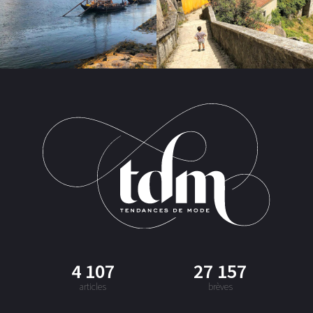
4 107
27 157
articles
brèves