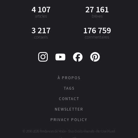
4 107
27 161
articles
brèves
3 217
176 759
conseils
commentaires
À PROPOS
TAGS
CONTACT
NEWSLETTER
PRIVACY POLICY
© 2006-2026 Tendances de Mode - Tous droits réservés - Par
Lise Huret