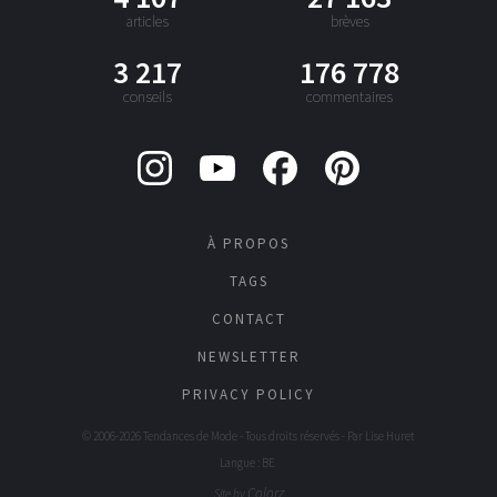
articles
brèves
3 217
176 778
conseils
commentaires
À PROPOS
TAGS
CONTACT
NEWSLETTER
PRIVACY POLICY
© 2006-2026 Tendances de Mode - Tous droits réservés - Par
Lise Huret
Langue : BE
Colorz
Site by