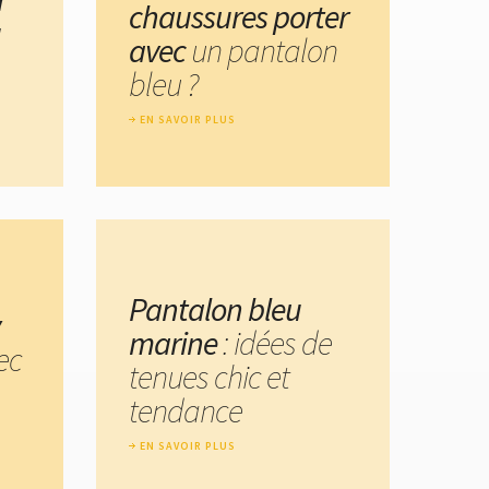
chaussures porter
u
avec
un pantalon
bleu ?
EN SAVOIR PLUS
Pantalon bleu
marine
: idées de
ec
tenues chic et
tendance
EN SAVOIR PLUS