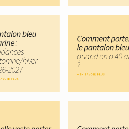
ntalon bleu
Comment porte
rine
:
le pantalon ble
ndances
quand on a 40 a
tomne/hiver
?
26-2027
EN SAVOIR PLUS
SAVOIR PLUS
elle veste porter
Comment porte