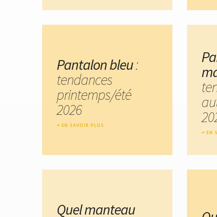
Pa
Pantalon bleu
:
ma
tendances
te
printemps/été
au
2026
20
EN SAVOIR PLUS
EN 
Quel manteau
Qu