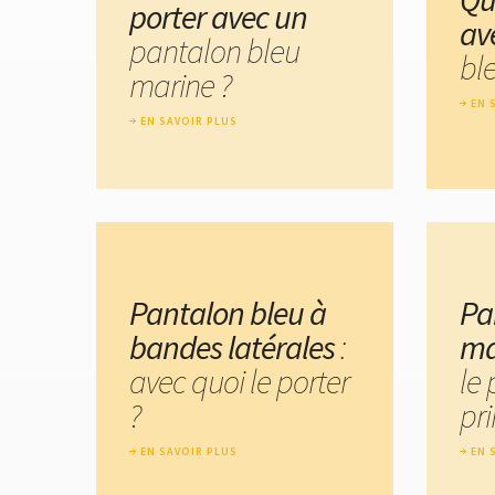
porter avec un
av
pantalon bleu
bl
marine ?
EN 
EN SAVOIR PLUS
Pantalon bleu à
Pa
bandes latérales
:
ma
avec quoi le porter
le 
?
pr
EN SAVOIR PLUS
EN 