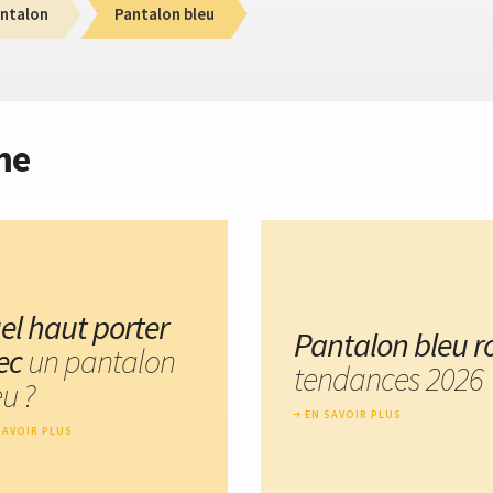
ntalon
Pantalon bleu
me
el haut porter
Pantalon bleu ro
ec
un pantalon
tendances 2026
u ?
EN SAVOIR PLUS
SAVOIR PLUS