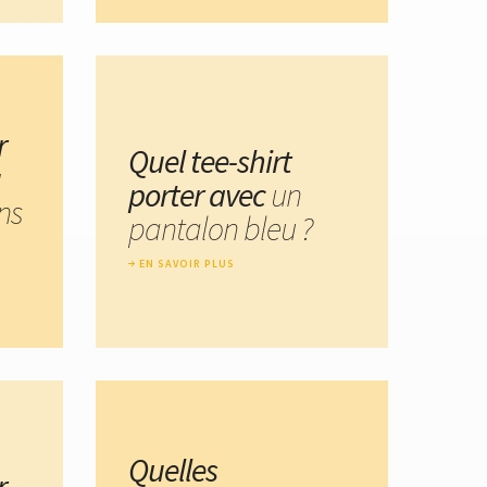
r
Quel tee-shirt
u
porter avec
un
ns
pantalon bleu ?
EN SAVOIR PLUS
Quelles
r