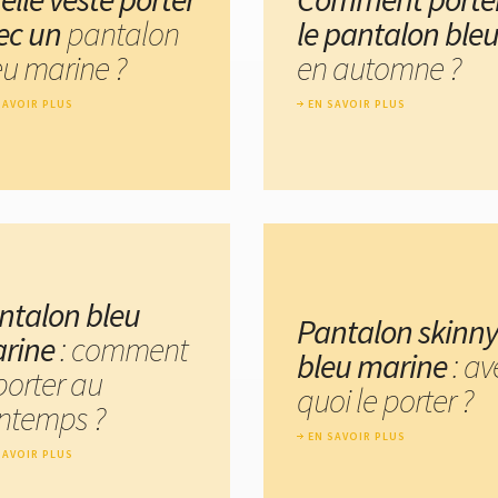
ec un
pantalon
le pantalon ble
eu marine ?
en automne ?
SAVOIR PLUS
EN SAVOIR PLUS
ntalon bleu
Pantalon skinny
rine
: comment
bleu marine
: av
porter au
quoi le porter ?
intemps ?
EN SAVOIR PLUS
SAVOIR PLUS