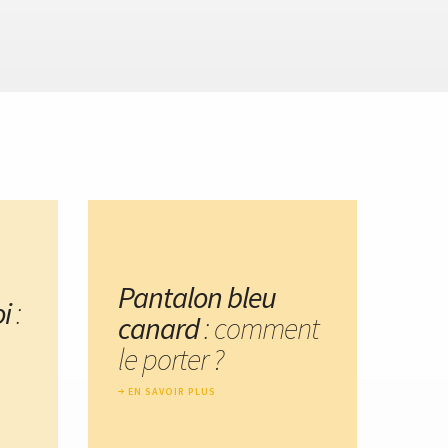
Pantalon bleu
i
:
canard
: comment
le porter ?
EN SAVOIR PLUS