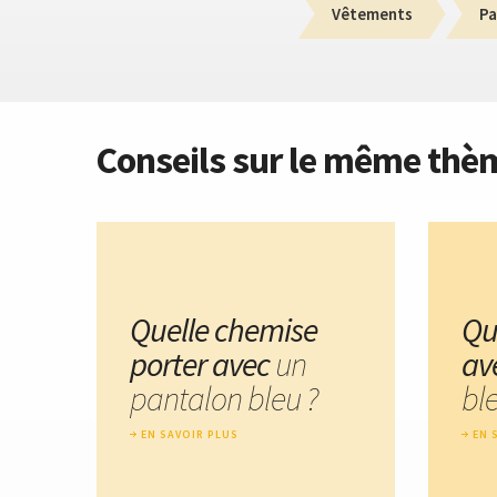
Vêtements
Pa
Conseils sur le même thè
Quelle chemise
Qu
porter avec
un
av
pantalon bleu ?
ble
EN SAVOIR PLUS
EN 