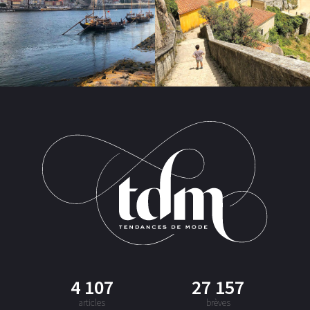
4 107
27 157
articles
brèves