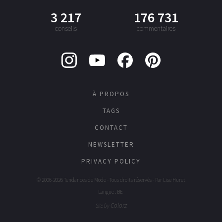
3 217
176 731
conseils
commentaires
À PROPOS
TAGS
CONTACT
NEWSLETTER
PRIVACY POLICY
© 2006-2026 Tendances de Mode - Tous droits réservés - Par
Lise Huret
Langue : BE
Colorz
Site by