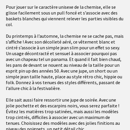
Pour jouer sur le caractère unisexe de la chemise, elle se
glisse facilement sous un pull foncé et s’associe avec des
baskets blanches qui viennent relever les parties visibles du
col.
Du printemps à l’automne, la chemise ne se cache pas, mais
s’affiche ! Avec son décolleté aéré, ce vêtement blanc et
cintré s’associe à un simple jean slim pour un effet so sexy.
Un usage décontracté et sensuel à associer pourquoi pas
avec un chapeau tel un panama. Et quand il fait bien chaud,
les pans de devant se nouent au niveau de la taille pour un
esprit pin up des années 50. Avec une jupe, un short ou un
simple jean taille haute, place au style rétro chic, hippie ou
folk. Donnez à vos tenues des styles différents, passant de
l’allure chic à la festivalière.
Elle sait aussi faire ressortir une jupe de soirée. Avec une
jolie pochette et des escarpins noirs, vous serez parfaite !
Évitez les matières trop satinées, mais aussi les modèles
trop cintrés, difficiles à associer avec un maximum de
tenues. Choisissez des modèles avec des jolies finitions au
niveau des poignets, un petit détail chic…