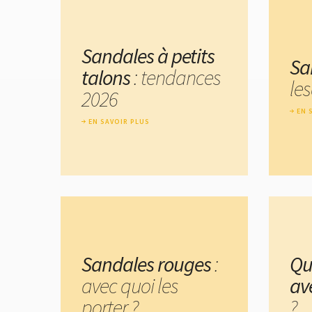
Sandales à petits
Sa
talons
: tendances
les
2026
EN 
EN SAVOIR PLUS
Sandales rouges
:
Qu
avec quoi les
av
porter ?
?