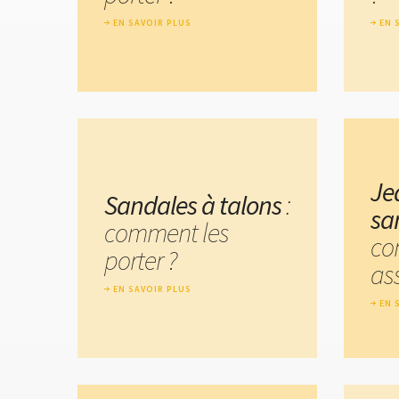
EN SAVOIR PLUS
EN 
Je
Sandales à talons
:
sa
comment les
co
porter ?
ass
EN SAVOIR PLUS
EN 