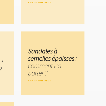
EN SAVOIR PLUS
Sandales à
semelles épaisses
:
nt
comment les
?
porter ?
EN SAVOIR PLUS