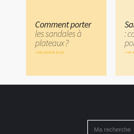
Comment porter
Sa
les sandales à
: 
plateaux ?
por
EN SAVOIR PLUS
EN 