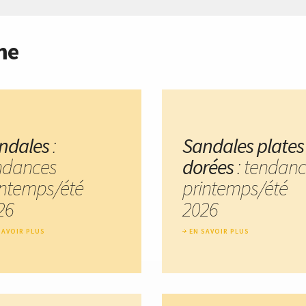
me
ndales
:
Sandales plates
ndances
dorées
: tendan
intemps/été
printemps/été
26
2026
SAVOIR PLUS
EN SAVOIR PLUS