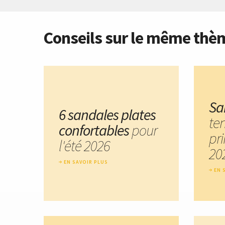
Conseils sur le même thè
Sa
6 sandales plates
te
confortables
pour
pr
l'été 2026
20
EN SAVOIR PLUS
EN 