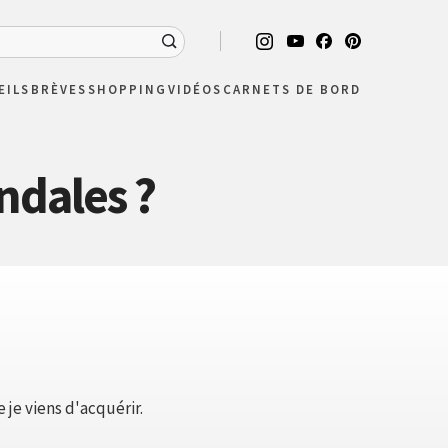
EILS
BRÈVES
SHOPPING
VIDÉOS
CARNETS DE BORD
ndales ?
 je viens d'acquérir.