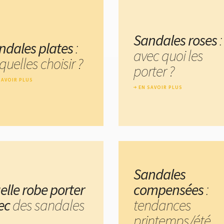
Sandales roses
:
ndales plates
:
avec quoi les
quelles choisir ?
porter ?
SAVOIR PLUS
EN SAVOIR PLUS
Sandales
elle robe porter
compensées
:
ec
des sandales
tendances
printemps/été