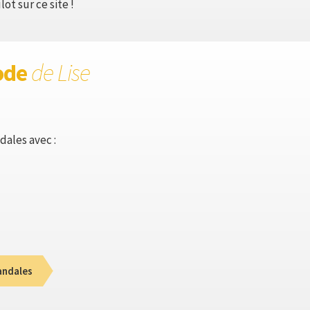
ot sur ce site !
ode
de Lise
dales avec :
andales