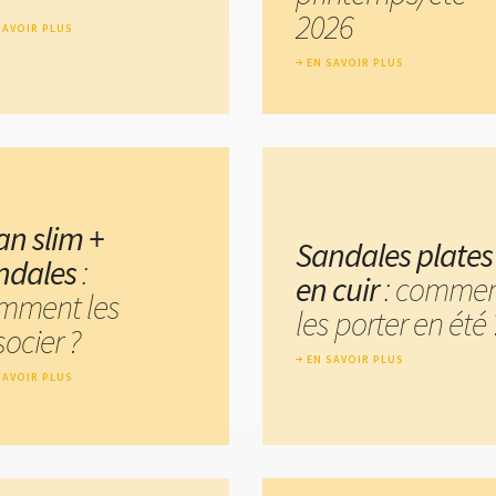
2026
SAVOIR PLUS
EN SAVOIR PLUS
an slim +
Sandales plates
ndales
:
en cuir
: comme
mment les
les porter en été 
ocier ?
EN SAVOIR PLUS
SAVOIR PLUS