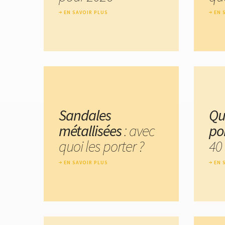
EN SAVOIR PLUS
EN 
Sandales
Qu
métallisées
: avec
po
quoi les porter ?
40
EN SAVOIR PLUS
EN 