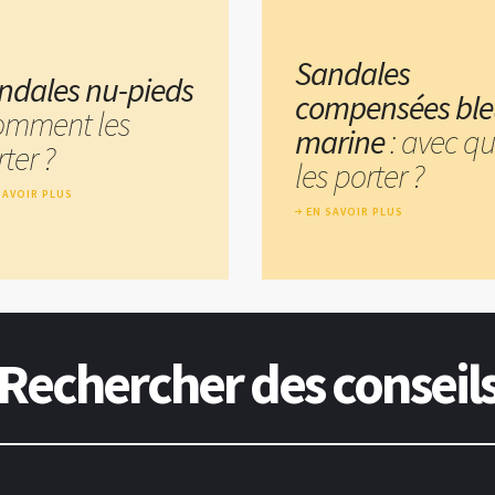
Sandales
ndales nu-pieds
compensées bl
comment les
marine
: avec qu
ter ?
les porter ?
SAVOIR PLUS
EN SAVOIR PLUS
Rechercher des conseil