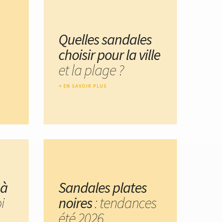
Quelles sandales
choisir pour la ville
et la plage ?
EN SAVOIR PLUS
 à
Sandales plates
i
noires
: tendances
été 2026