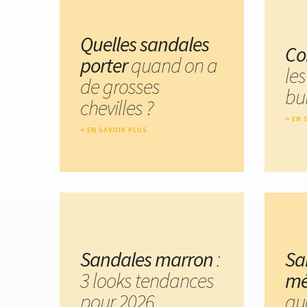
Quelles sandales
Co
porter
quand on a
le
de grosses
bu
chevilles ?
EN 
EN SAVOIR PLUS
Sandales marron
:
Sa
3 looks tendances
mé
pour 2026
quo