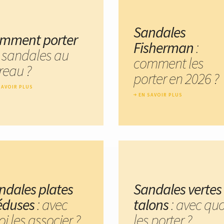
Sandales
mment porter
Fisherman
:
s sandales au
comment les
reau ?
porter en 2026 ?
SAVOIR PLUS
EN SAVOIR PLUS
ndales plates
Sandales vertes
duses
: avec
talons
: avec quo
i les associer ?
les porter ?