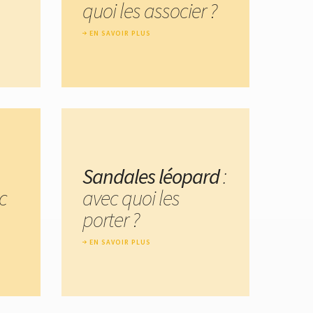
quoi les associer ?
EN SAVOIR PLUS
Sandales léopard
:
c
avec quoi les
porter ?
EN SAVOIR PLUS