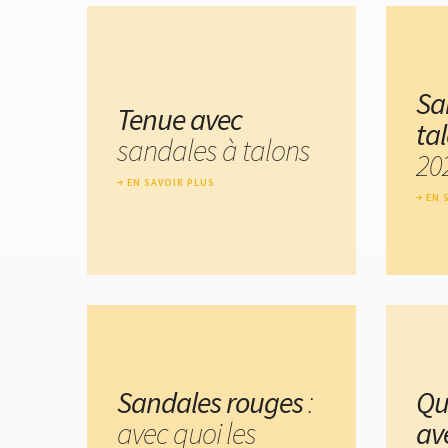
Sa
Tenue avec
ta
sandales à talons
20
EN SAVOIR PLUS
EN 
Sandales rouges
:
Qu
avec quoi les
av