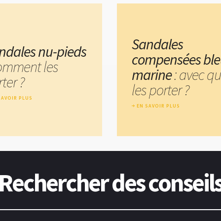
Sandales
ndales nu-pieds
compensées bl
comment les
marine
: avec qu
ter ?
les porter ?
SAVOIR PLUS
EN SAVOIR PLUS
Rechercher des conseil