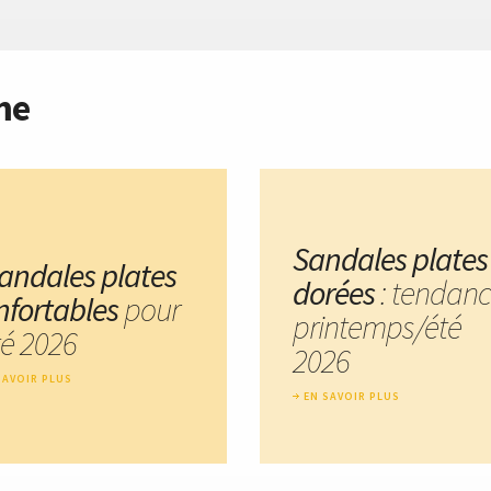
me
Sandales plates
sandales plates
dorées
: tendan
nfortables
pour
printemps/été
té 2026
2026
SAVOIR PLUS
EN SAVOIR PLUS