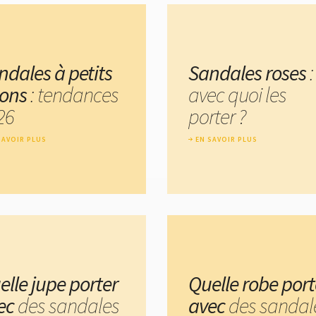
ndales à petits
Sandales roses
:
lons
: tendances
avec quoi les
26
porter ?
SAVOIR PLUS
EN SAVOIR PLUS
elle jupe porter
Quelle robe port
ec
des sandales
avec
des sandal