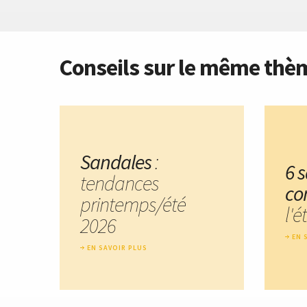
Conseils sur le même thè
Sandales
:
6 
tendances
co
printemps/été
l'é
2026
EN 
EN SAVOIR PLUS