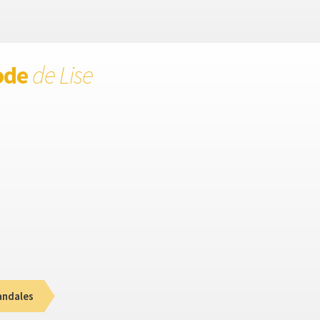
ode
de Lise
andales