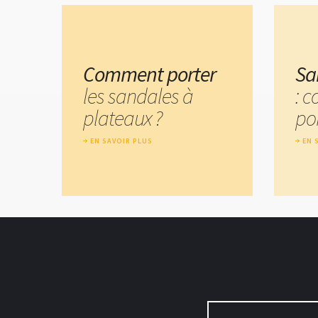
Comment porter
Sa
les sandales à
: 
plateaux ?
por
EN SAVOIR PLUS
EN 