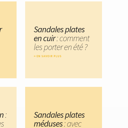
r
Sandales plates
en cuir
: comment
les porter en été ?
EN SAVOIR PLUS
on
:
Sandales plates
es
méduses
: avec