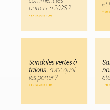
et 
porter en 2026 ?
EN 
EN SAVOIR PLUS
Sandales vertes à
Sa
talons
: avec quoi
no
les porter ?
ét
EN SAVOIR PLUS
EN 