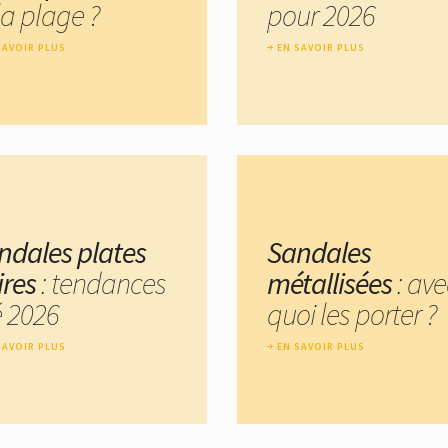
la plage ?
pour 2026
SAVOIR PLUS
EN SAVOIR PLUS
ndales plates
Sandales
ires
: tendances
métallisées
: ave
é 2026
quoi les porter ?
SAVOIR PLUS
EN SAVOIR PLUS