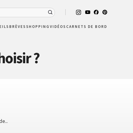
EILS
BRÈVES
SHOPPING
VIDÉOS
CARNETS DE BORD
hoisir ?
e...