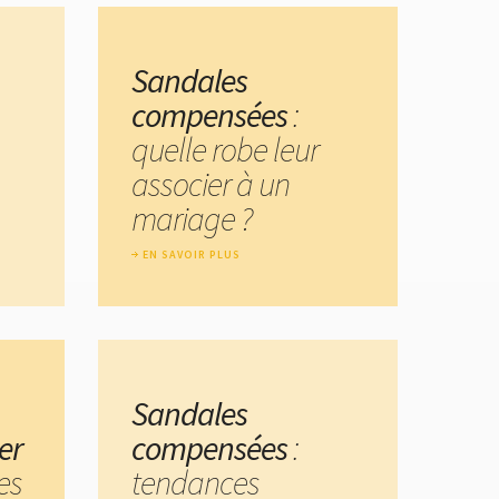
Sandales
compensées
:
quelle robe leur
associer à un
mariage ?
EN SAVOIR PLUS
Sandales
er
compensées
:
es
tendances