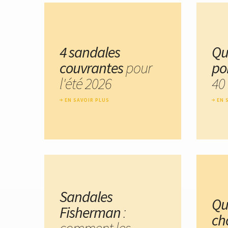
4 sandales
Qu
couvrantes
pour
po
l'été 2026
40
EN SAVOIR PLUS
EN 
Sandales
Qu
Fisherman
:
cho
comment les