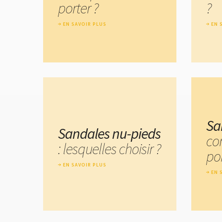
porter ?
?
EN SAVOIR PLUS
EN 
Sa
Sandales nu-pieds
co
: lesquelles choisir ?
por
EN SAVOIR PLUS
EN 