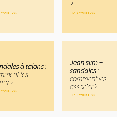
?
SAVOIR PLUS
EN SAVOIR PLUS
Jean slim +
ndales à talons
:
sandales
:
mment les
comment les
ter ?
associer ?
SAVOIR PLUS
EN SAVOIR PLUS