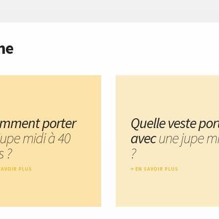
me
mment porter
Quelle veste por
jupe midi à 40
avec
une jupe mi
s ?
?
SAVOIR PLUS
EN SAVOIR PLUS