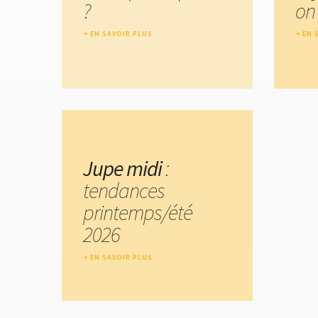
?
on 
EN SAVOIR PLUS
EN 
Jupe midi
:
tendances
printemps/été
2026
EN SAVOIR PLUS