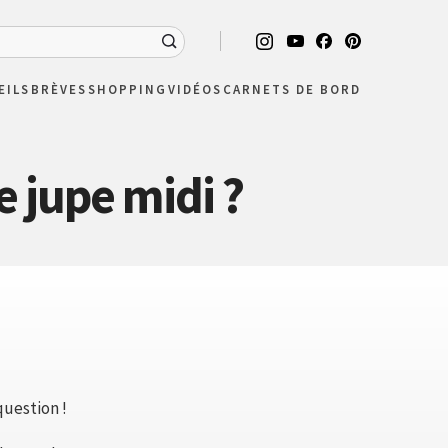
EILS
BRÈVES
SHOPPING
VIDÉOS
CARNETS DE BORD
 jupe midi ?
question !