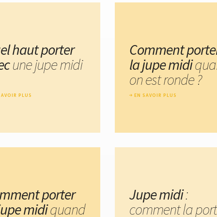
el haut porter
Comment porte
ec
une jupe midi
la jupe midi
qua
on est ronde ?
SAVOIR PLUS
EN SAVOIR PLUS
mment porter
Jupe midi
:
 jupe midi
quand
comment la port