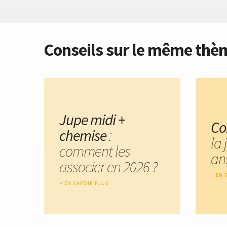
Conseils sur le même thè
Jupe midi +
Co
chemise
:
la 
comment les
an
associer en 2026 ?
EN 
EN SAVOIR PLUS