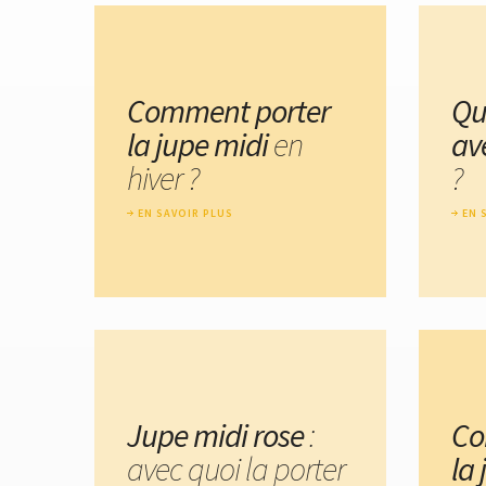
Comment porter
Qu
la jupe midi
en
av
hiver ?
?
EN SAVOIR PLUS
EN 
Jupe midi rose
:
Co
avec quoi la porter
la