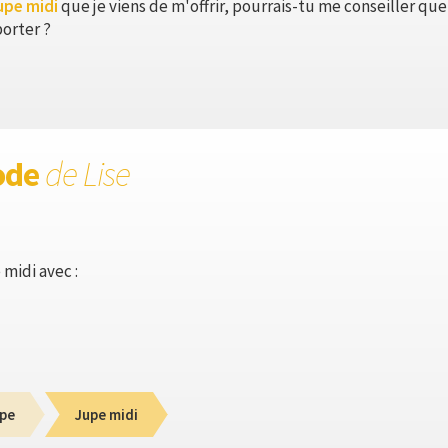
upe midi
que je viens de m'offrir, pourrais-tu me conseiller q
porter ?
ode
de Lise
 midi avec :
pe
Jupe midi