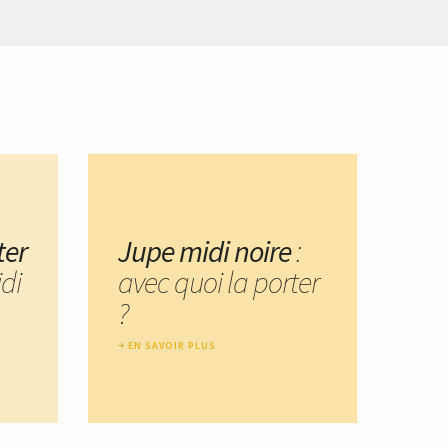
ter
Jupe midi noire
:
di
avec quoi la porter
?
EN SAVOIR PLUS