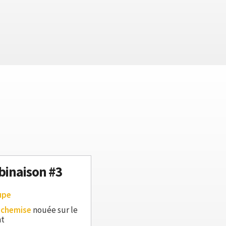
inaison #3
upe
 chemise
nouée sur le
nt