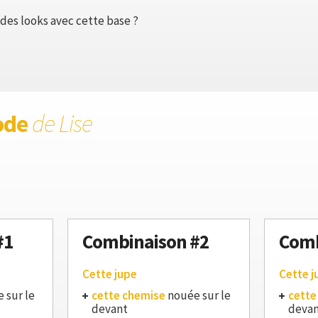
des looks avec cette base ?
ode
de Lise
#1
Combinaison #2
Comb
Cette jupe
Cette j
 sur le
cette chemise
nouée sur le
cette
devant
deva