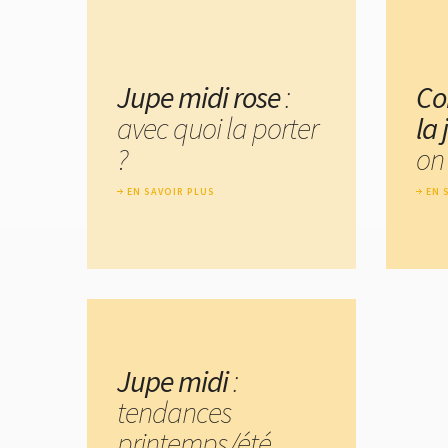
Jupe midi rose
:
Co
avec quoi la porter
la
?
on 
EN SAVOIR PLUS
EN 
Jupe midi
:
tendances
printemps/été