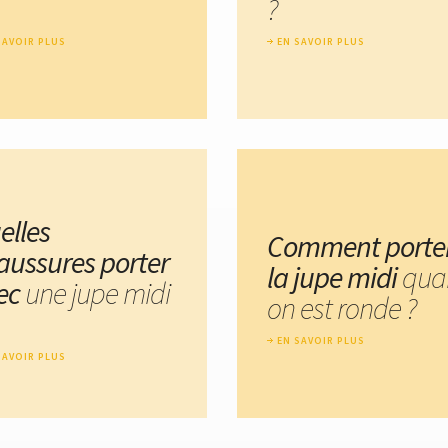
?
SAVOIR PLUS
EN SAVOIR PLUS
elles
Comment porte
aussures porter
la jupe midi
qua
ec
une jupe midi
on est ronde ?
EN SAVOIR PLUS
SAVOIR PLUS