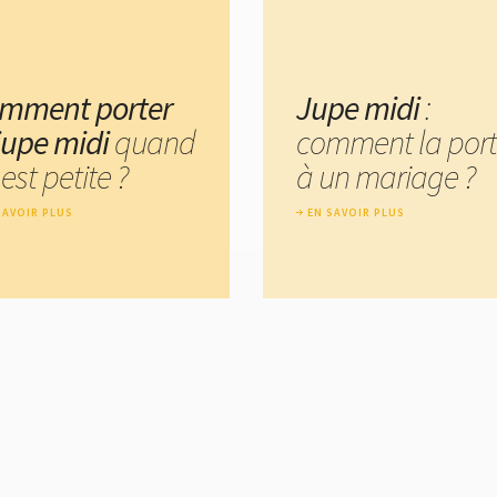
mment porter
Jupe midi
:
 jupe midi
quand
comment la port
est petite ?
à un mariage ?
SAVOIR PLUS
EN SAVOIR PLUS