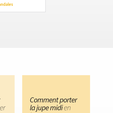
andales
:
Comment porter
er
la jupe midi
en