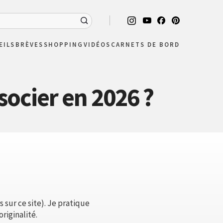
EILS
BRÈVES
SHOPPING
VIDÉOS
CARNETS DE BORD
socier en 2026 ?
 sur ce site). Je pratique
riginalité.