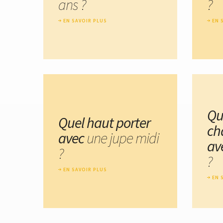
ans ?
?
EN SAVOIR PLUS
EN 
Qu
Quel haut porter
ch
avec
une jupe midi
av
?
?
EN SAVOIR PLUS
EN 