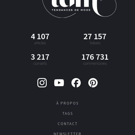
4 107
27 157
articles
brèves
3 217
176 731
conseils
commentaires
À PROPOS
TAGS
CONTACT
NEWSLETTER