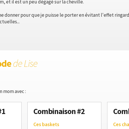
 et il est un peu dégagé sur la cheville.
me donner pour que je puisse le porter en évitant l'effet ringa
tuelles...
ode
de Lise
an mom avec :
#1
Combinaison #2
Comb
Ces baskets
Ces ch