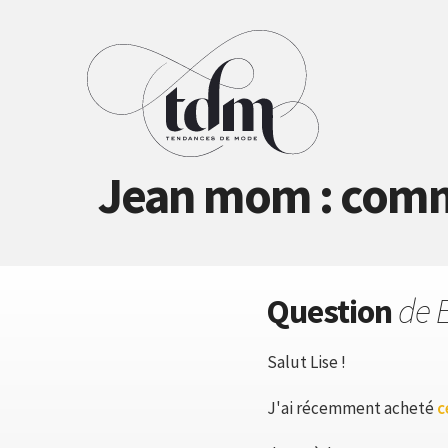
Jean mom : commen
Question
de 
Salut Lise !
J'ai récemment acheté
c