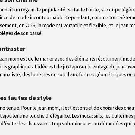
onnaît un regain de popularité. Sa taille haute, sa coupe légèr
pièce de mode incontournable. Cependant, comme tout vêtement
sement, en 2026, la mode est versatile et flexible, et le jean
pièges de son passé.
ontraster
le jean mom est de le marier avec des éléments résolument mod
hirts graphiques. L'idée est de juxtaposer le vintage du jean a
 minimaliste, des lunettes de soleil aux formes géométriques 
es fautes de style
une tenue. Pour le jean mom, il est essentiel de choisir des ch
ent ajouter une touche d'élégance. Les mocassins, les ballerines
sage d'éviter les chaussures trop volumineuses ou démodées qui p