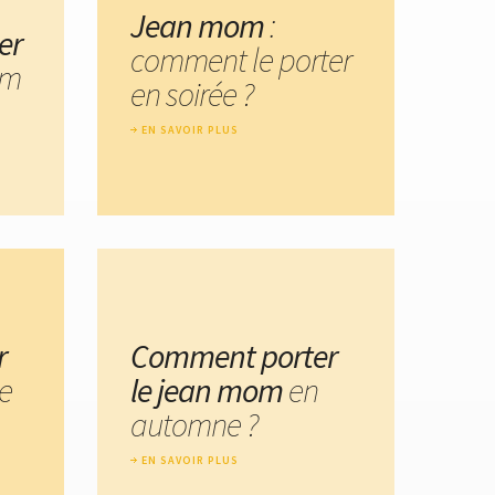
Jean mom
:
er
comment le porter
om
en soirée ?
EN SAVOIR PLUS
r
Comment porter
le
le jean mom
en
automne ?
EN SAVOIR PLUS