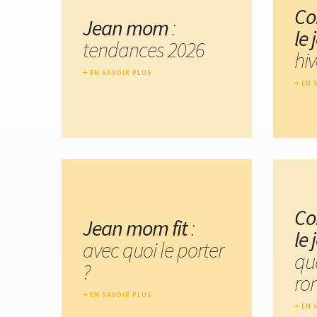
Co
Jean mom
:
le
tendances 2026
hiv
EN SAVOIR PLUS
EN 
Co
Jean mom fit
:
le
avec quoi le porter
qu
?
ro
EN SAVOIR PLUS
EN 