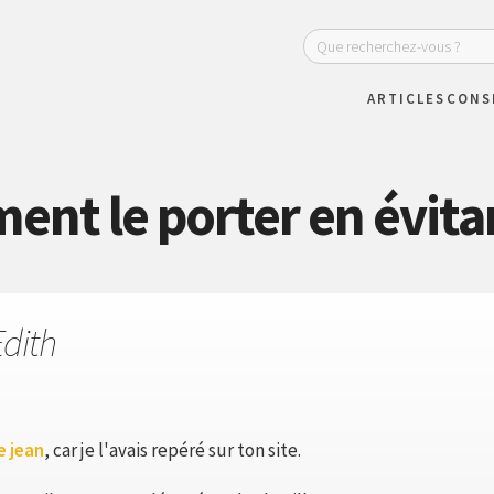
ARTICLES
CONS
t le porter en évitant
Edith
e jean
, car je l'avais repéré sur ton site.