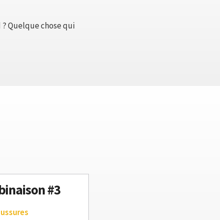
rd ? Quelque chose qui
inaison #3
aussures